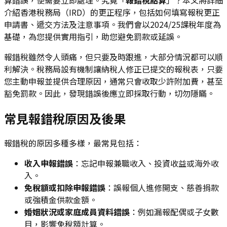
介紹香港稅務局（IRD）的更正程序，包括如何填寫報稅更正
申請書、遞交方法及注意事項。我們會以2024/25課稅年度為
基礎，為您提供實用指引，助您避免罰款或延誤。
報錯稅雖然令人頭痛，但只要及時跟進，大部分情況都可以順
利解決。稅務局設有機制讓納稅人修正已提交的報稅表，只要
您主動申報並提供合理原因，通常只會收取少許附加費，甚至
豁免罰款。因此，發現錯誤後應立即採取行動，切勿隱瞞。
常見報錯稅原因及後果
報錯稅的原因多種多樣，最常見包括：
收入申報錯誤
：忘記申報兼職收入、投資收益或海外收
入。
免稅額或扣除申報錯誤
：誤報個人進修開支、慈善捐款
或強積金供款金額。
婚姻狀況或家庭成員資料錯誤
：例如漏報配偶或子女數
目，影響免稅額計算。