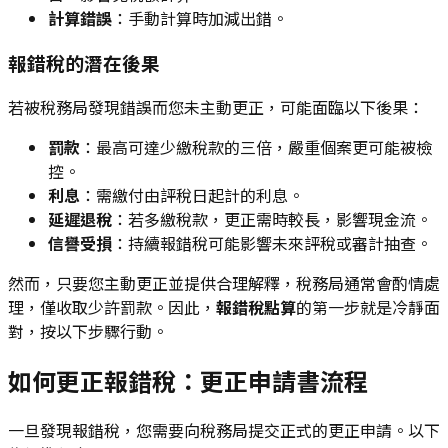
計算錯誤
：手動計算時加減出錯。
報錯稅的潛在後果
若被稅務局發現錯誤而您未主動更正，可能面臨以下後果：
罰款
：最高可達少繳稅款的三倍，嚴重個案更可能被檢
控。
利息
：需繳付由評稅日起計的利息。
延遲退稅
：若多繳稅款，更正需時較長，影響現金流。
信譽受損
：持續報錯稅可能影響未來評稅或審計抽查。
然而，只要您主動更正並提供合理解釋，稅務局通常會酌情處
理，僅收取少許罰款。因此，
報錯稅點算
的第一步就是冷靜面
對，按以下步驟行動。
如何更正報錯稅：更正申請書流程
一旦發現報錯稅，您需要向稅務局提交正式的更正申請。以下