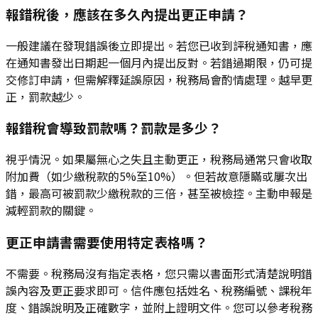
報錯稅後，應該在多久內提出更正申請？
一般建議在發現錯誤後立即提出。若您已收到評稅通知書，應
在通知書發出日期起一個月內提出反對。若錯過期限，仍可提
交修訂申請，但需解釋延誤原因，稅務局會酌情處理。越早更
正，罰款越少。
報錯稅會導致罰款嗎？罰款是多少？
視乎情況。如果屬無心之失且主動更正，稅務局通常只會收取
附加費（如少繳稅款的5%至10%）。但若故意隱瞞或屢次出
錯，最高可被罰款少繳稅款的三倍，甚至被檢控。主動申報是
減輕罰款的關鍵。
更正申請書需要使用特定表格嗎？
不需要。稅務局沒有指定表格，您只需以書面形式清楚說明錯
誤內容及更正要求即可。信件應包括姓名、稅務編號、課稅年
度、錯誤說明及正確數字，並附上證明文件。您可以參考稅務