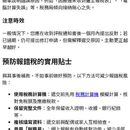
簡單說明錯誤原因，例如「因搬遷未收到僱主報稅表」、「電
腦計算失誤」等。稅務局傾向接納無心之失。
注意時效
一般情況下，您應在收到評稅通知書後一個月內提出反對；若
已過期，仍可提出修訂申請，但需解釋遲交原因。主動更正越
早越好。
預防報錯稅的實用貼士
與其事後補救，不如事前做好預防。以下方法可減少報錯稅風
險：
使用稅務計算機
：遞交前先用
稅務計算機
模擬計算，核
對免稅額及應繳稅款。
保留完整文件
：全年保留收入證明、收據、銀行紀錄
等。
複核填寫資料
：遞交前與配偶或家人互相檢查。
善用「稅務易」
：網上報稅有自動核對功能，減少手民