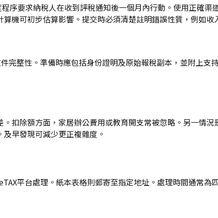
6年度程序要求納稅人在收到評稅通知後一個月內行動。使用正確
計算機可初步估算影響。提交時必須清楚註明錯誤性質，例如收
視文件完整性。準備時應包括身份證明及原始報稅副本，並附上支
。扣除額方面，家居辦公費用或教育開支常被忽略。另一情況是雙
。及早發現可減少更正複雜度。
透過eTAX平台處理。紙本表格則郵寄至指定地址。處理時間通常為