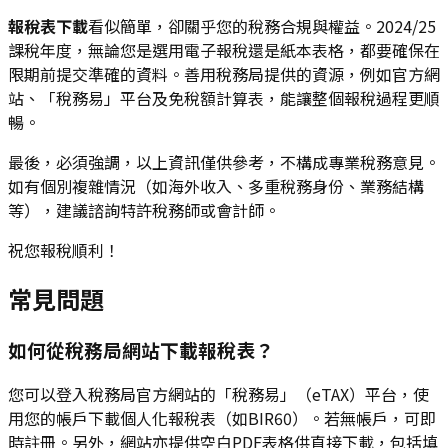
報稅表下載
看似簡單，卻關乎您的稅務合規與權益。2024/25
課稅年度，無論您是選用電子報稅還是紙本表格，都要確保在
限期前提交準確的資料。善用稅務局提供的資源，例如官方網
站、「稅務易」平台及免稅額計算表，能讓整個報稅過程更順
暢。
最後，必須強調，以上資訊僅供參考，不構成專業稅務意見。
如有個別複雜情況（如海外收入、多重稅務身份、業務結構
等），建議諮詢特許稅務師或會計師。
祝您報稅順利！
常見問題
如何從稅務局網站下載報稅表？
您可以登入稅務局官方網站的「稅務易」（eTAX）平台，使
用您的帳戶下載個人化報稅表（如BIR60）。若無帳戶，可即
時註冊。另外，網站亦提供空白PDF表格供直接下載，包括填