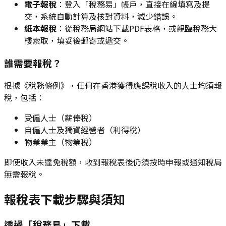
電子報稅
：登入「稅務易」帳戶，直接在線填寫及提
交，系統自動計算及核對資料，減少錯誤。
紙本報稅
：從稅務局網站下載PDF表格，或親臨稅務大
樓索取，填妥後郵寄或遞交。
誰需要報稅？
根據《稅務條例》，任何在香港獲得應課稅收入的人士均須報
稅，包括：
受僱人士（薪俸稅）
自僱人士及獨資經營者（利得稅）
物業業主（物業稅）
即使收入未達免稅額，收到報稅表後仍須按時申報或通知稅局
無需報稅。
報稅表下載步驟與須知
透過「稅務易」下載