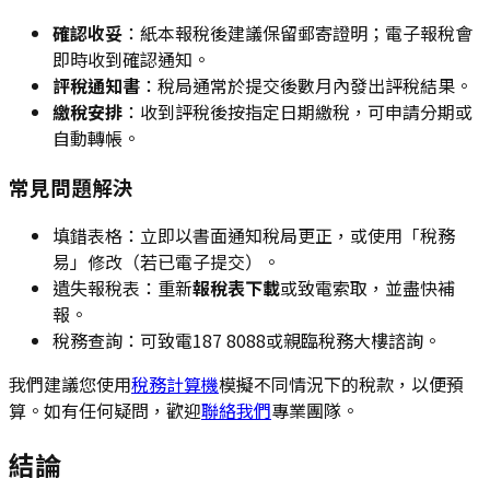
確認收妥
：紙本報稅後建議保留郵寄證明；電子報稅會
即時收到確認通知。
評稅通知書
：稅局通常於提交後數月內發出評稅結果。
繳稅安排
：收到評稅後按指定日期繳稅，可申請分期或
自動轉帳。
常見問題解決
填錯表格：立即以書面通知稅局更正，或使用「稅務
易」修改（若已電子提交）。
遺失報稅表：重新
報稅表下載
或致電索取，並盡快補
報。
稅務查詢：可致電187 8088或親臨稅務大樓諮詢。
我們建議您使用
稅務計算機
模擬不同情況下的稅款，以便預
算。如有任何疑問，歡迎
聯絡我們
專業團隊。
結論