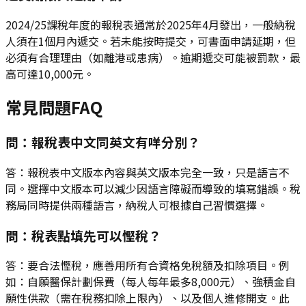
2024/25課稅年度的報稅表通常於2025年4月發出，一般納稅
人須在1個月內遞交。若未能按時提交，可書面申請延期，但
必須有合理理由（如離港或患病）。逾期遞交可能被罰款，最
高可達10,000元。
常見問題FAQ
問：報稅表中文同英文有咩分別？
答：報稅表中文版本內容與英文版本完全一致，只是語言不
同。選擇中文版本可以減少因語言障礙而導致的填寫錯誤。稅
務局同時提供兩種語言，納稅人可根據自己習慣選擇。
問：稅表點填先可以慳稅？
答：要合法慳稅，應善用所有合資格免稅額及扣除項目。例
如：自願醫保計劃保費（每人每年最多8,000元）、強積金自
願性供款（需在稅務扣除上限內）、以及個人進修開支。此