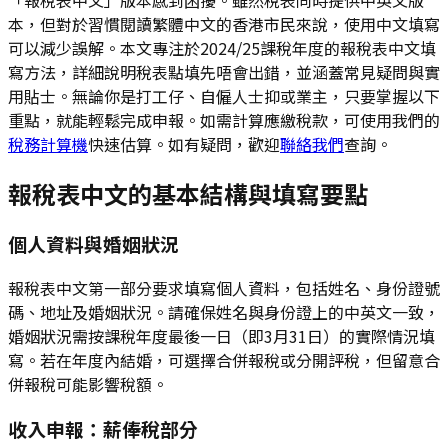
本，但對於習慣閱讀繁體中文的香港市民來說，使用中文填寫
可以減少誤解。本文專注於2024/25課稅年度的報稅表中文填
寫方法，詳細說明稅表點填先唔會出錯，並涵蓋常見疑問與實
用貼士。無論你是打工仔、自僱人士抑或業主，只要掌握以下
重點，就能輕鬆完成申報。如需計算應繳稅款，可使用我們的
稅務計算機
快速估算。如有疑問，歡迎
聯絡我們
查詢。
報稅表中文的基本結構與填寫要點
個人資料與婚姻狀況
報稅表中文第一部分要求填寫個人資料，包括姓名、身份證號
碼、地址及婚姻狀況。請確保姓名與身份證上的中英文一致，
婚姻狀況需按課稅年度最後一日（即3月31日）的實際情況填
寫。若在年度內結婚，可選擇合併報稅或分開評稅，但留意合
併報稅可能影響稅額。
收入申報：薪俸稅部分