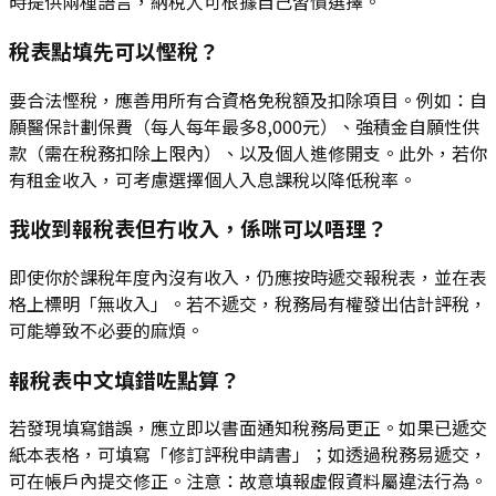
時提供兩種語言，納稅人可根據自己習慣選擇。
稅表點填先可以慳稅？
要合法慳稅，應善用所有合資格免稅額及扣除項目。例如：自
願醫保計劃保費（每人每年最多8,000元）、強積金自願性供
款（需在稅務扣除上限內）、以及個人進修開支。此外，若你
有租金收入，可考慮選擇個人入息課稅以降低稅率。
我收到報稅表但冇收入，係咪可以唔理？
即使你於課稅年度內沒有收入，仍應按時遞交報稅表，並在表
格上標明「無收入」。若不遞交，稅務局有權發出估計評稅，
可能導致不必要的麻煩。
報稅表中文填錯咗點算？
若發現填寫錯誤，應立即以書面通知稅務局更正。如果已遞交
紙本表格，可填寫「修訂評稅申請書」；如透過稅務易遞交，
可在帳戶內提交修正。注意：故意填報虛假資料屬違法行為。