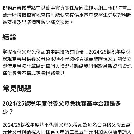
稅務局審核重點在供養事實真實性及同住證明網上報稅時需上
載清晰掃描檔實地查核可能要求提供水電單或醫生信以證明照
顧安排及早準備可減少補交次數。
結論
掌握報稅父母免稅額的申請技巧有助優化2024/25課稅年度稅
務規劃善用供養父母免稅額不僅減輕負擔更能體現家庭關愛立
即使用稅務計算機計算個人情況並聯絡我們獲取最新資訊資訊
僅供參考不構成專業稅務意見
常見問題
2024/25課稅年度供養父母免稅額基本金額是多
少？
2024/25課稅年度基本供養父母免稅額為每名合資格父母五萬
元若父母與納稅人同住另可申請二萬五千元附加免稅額申請人