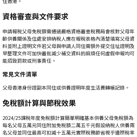
住香港。
資格審查與文件要求
申請報稅父母免稅額需通過嚴格資格審查稅務局會核對父母年
齡供養關係及住處安排納稅人應在報稅表格內清楚填寫父母資
料並附上證明文件若父母與申請人同住需額外提交住址證明及
早整理文件可加快審批減少補交資料的麻煩任何虛假申報均可
能招致罰款或刑事責任。
常見文件清單
父母香港身份證副本同住或供養證明年度生活費轉帳記錄。
免稅額計算與節稅效果
2024/25課稅年度免稅額計算簡單明確基本供養父母免稅額為
每名父母五萬元同住附加免稅額二萬五千元假設納稅人供養兩
名父母並同住最高可扣減十五萬元實際稅務節省視乎邊際稅率