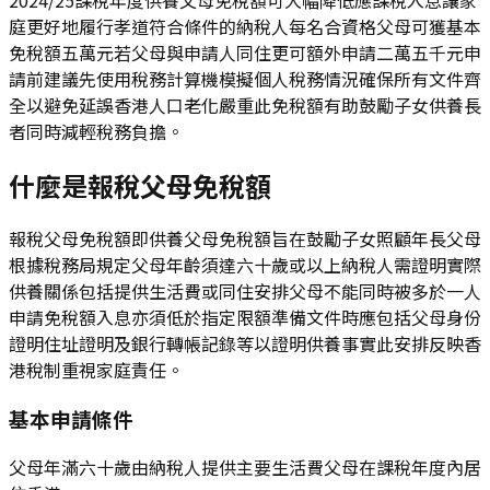
庭更好地履行孝道符合條件的納稅人每名合資格父母可獲基本
免稅額五萬元若父母與申請人同住更可額外申請二萬五千元申
請前建議先使用稅務計算機模擬個人稅務情況確保所有文件齊
全以避免延誤香港人口老化嚴重此免稅額有助鼓勵子女供養長
者同時減輕稅務負擔。
什麼是報稅父母免稅額
報稅父母免稅額即供養父母免稅額旨在鼓勵子女照顧年長父母
根據稅務局規定父母年齡須達六十歲或以上納稅人需證明實際
供養關係包括提供生活費或同住安排父母不能同時被多於一人
申請免稅額入息亦須低於指定限額準備文件時應包括父母身份
證明住址證明及銀行轉帳記錄等以證明供養事實此安排反映香
港稅制重視家庭責任。
基本申請條件
父母年滿六十歲由納稅人提供主要生活費父母在課稅年度內居