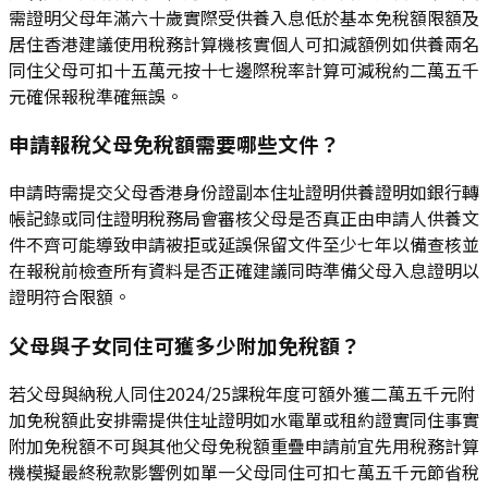
需證明父母年滿六十歲實際受供養入息低於基本免稅額限額及
居住香港建議使用稅務計算機核實個人可扣減額例如供養兩名
同住父母可扣十五萬元按十七邊際稅率計算可減稅約二萬五千
元確保報稅準確無誤。
申請報稅父母免稅額需要哪些文件？
申請時需提交父母香港身份證副本住址證明供養證明如銀行轉
帳記錄或同住證明稅務局會審核父母是否真正由申請人供養文
件不齊可能導致申請被拒或延誤保留文件至少七年以備查核並
在報稅前檢查所有資料是否正確建議同時準備父母入息證明以
證明符合限額。
父母與子女同住可獲多少附加免稅額？
若父母與納稅人同住2024/25課稅年度可額外獲二萬五千元附
加免稅額此安排需提供住址證明如水電單或租約證實同住事實
附加免稅額不可與其他父母免稅額重疊申請前宜先用稅務計算
機模擬最終稅款影響例如單一父母同住可扣七萬五千元節省稅