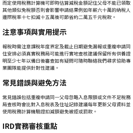
而定使用稅務計算機可即時估算減稅金額記住父母不能已領取
其他類似免稅額否則會影響申請結果例如年薪六十萬的納稅人
邊際稅率十七扣減十五萬後可節省約二萬五千元稅款。
注意事項與實用提示
報稅時需注意課稅年度界定及截止日期避免漏報或重複申請同
住安排必須真實稅務局可能進行實地查核建議保留所有供養證
明至少七年以備日後審查如有疑問可隨時聯絡我們尋求協助專
業團隊能提供針對性建議。
常見錯誤與避免方法
常見錯誤包括重複申請同一父母忽略入息限額或文件不足稅務
局查核時會比對入息稅表及住址記錄建議每年更新父母資料並
使用稅務計算機驗證扣減額避免被拒或罰款。
IRD實務審核重點