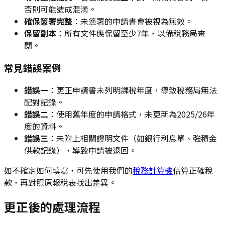
否則可能造成混淆。
確保簽署完整
：未簽署的申請書會被視為無效。
保留副本
：所有文件應保留至少7年，以備稅務局查
閱。
常見錯誤案例
錯誤一
：更正申請書未列明課稅年度，導致稅務局無法
配對記錄。
錯誤二
：使用舊年度的申請格式，未更新為2025/26年
度的資料。
錯誤三
：未附上相關證明文件（如銀行利息單、強積金
供款記錄），導致申請被退回。
如不確定如何填寫，可先使用我們的
稅務計算機
估算正確稅
款，再對照原報稅表找出差異。
更正後的處理流程