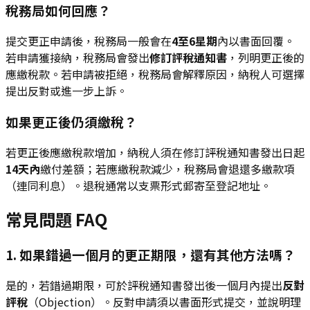
稅務局如何回應？
提交更正申請後，稅務局一般會在
4至6星期
內以書面回覆。
若申請獲接納，稅務局會發出
修訂評稅通知書
，列明更正後的
應繳稅款。若申請被拒絕，稅務局會解釋原因，納稅人可選擇
提出反對或進一步上訴。
如果更正後仍須繳稅？
若更正後應繳稅款增加，納稅人須在修訂評稅通知書發出日起
14天內
繳付差額；若應繳稅款減少，稅務局會退還多繳款項
（連同利息）。退稅通常以支票形式郵寄至登記地址。
常見問題 FAQ
1. 如果錯過一個月的更正期限，還有其他方法嗎？
是的，若錯過期限，可於評稅通知書發出後一個月內提出
反對
評稅
（Objection）。反對申請須以書面形式提交，並說明理