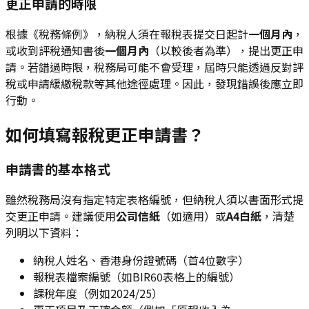
更正申請的時限
根據《稅務條例》，納稅人須在報稅表提交日起計
一個月內
，
或收到評稅通知書後
一個月內
（以較後者為準），提出更正申
請。若錯過時限，稅務局可能不會受理，屆時只能透過反對評
稅或申請緩繳稅款等其他途徑處理。因此，發現錯誤後應立即
行動。
如何填寫報稅更正申請書？
申請書的基本格式
雖然稅務局沒有指定特定表格編號，但納稅人須以書面形式提
交更正申請。建議使用
公司信紙
（如適用）或
A4白紙
，清楚
列明以下資料：
納稅人姓名、香港身份證號碼（首4位數字）
報稅表檔案編號（如BIR60表格上的編號）
課稅年度（例如2024/25）