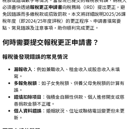
必須盡快透過
報稅更正申請書
向稅務局（IRD）提出更正，避
免因錯誤而多繳稅款或招致罰款。本文將詳細說明2025/26課
稅年度（即2024/25年度評稅）的更正程序、申請書填寫要
點、常見錯誤及注意事項，助你順利完成更正。
何時需要提交報稅更正申請書？
報稅後發現錯誤的常見情況
漏報收入
：例如兼職收入、租金收入或股息收入未填
寫。
多報免稅額
：如子女免稅額、供養父母免稅額的計算有
誤。
錯填扣除項目
：強積金自願性供款、個人進修開支或慈
善捐款金額不正確。
個人資料錯誤
：婚姻狀況、住址或聯絡電話變更但未更
新。