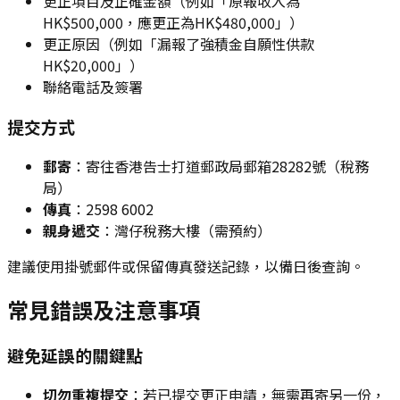
更正項目及正確金額（例如「原報收入為
HK$500,000，應更正為HK$480,000」）
更正原因（例如「漏報了強積金自願性供款
HK$20,000」）
聯絡電話及簽署
提交方式
郵寄
：寄往香港告士打道郵政局郵箱28282號（稅務
局）
傳真
：2598 6002
親身遞交
：灣仔稅務大樓（需預約）
建議使用掛號郵件或保留傳真發送記錄，以備日後查詢。
常見錯誤及注意事項
避免延誤的關鍵點
切勿重複提交
：若已提交更正申請，無需再寄另一份，