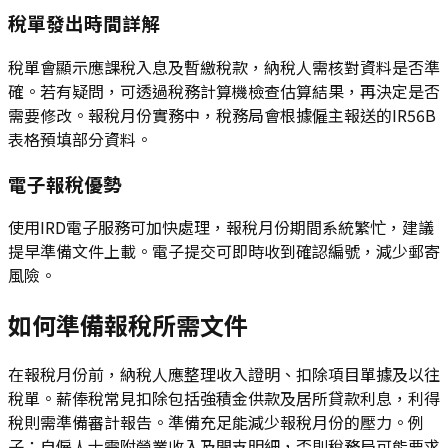
稅單發出時間詳解
稅單會顯示應課稅入息及暫繳稅款，納稅人需核對資料是否準
確。若有疑問，可透過稅務計算機檢查估算結果，再決定是否
需要修改。報稅月份實務中，稅務局會根據僱主報送的IR56B
表格預填部分資料。
電子報稅優勢
使用IRD電子服務可加快處理，報稅月份期間系統繁忙，建議
提早準備文件上載。電子提交可即時收到確認編號，減少郵寄
風險。
如何準備報稅所需文件
在報稅月份前，納稅人應整理收入證明、扣除項目單據及以往
稅單。薪俸稅常見扣除包括強積金供款及居所貸款利息，利得
稅則需準備審計報告。準備充足能減少報稅月份的壓力。例
子：自僱人士需附營業收入及開支明細，否則稅務局可能要求