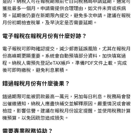
是的，納稅人可在報稅期限前七日向稅務局申請延期，通常可
獲批最多一個月。申請需提供合理理由，如文件未齊或疾病
等。延期後仍要在新期限內提交，避免多次申請。建議在報稅
月份初期檢查稅單，及早決定是否需要延期。
電子報稅在報稅月份有什麼好跡？
電子報稅可即時確認提交，減少郵寄延誤風險，尤其在報稅月
份高峰期更顯重要。系統會自動預填部分資料，加快填寫過
程。納稅人需預先登記eTAX帳戶，準備PDF文件上載。完成
後可即時繳稅，避免利息累積。
錯過報稅月份有什麼後果？
錯過期限可能被罰款最高一萬元，另加每日利息。稅務局會發
出催繳通知，納稅人應盡快補交並解釋原因。嚴重情況或會被
檢控，影響信譽。建議在報稅月份設定提醒，並使用稅務計算
機預算，以免因疏忽造成損失。
需要專業稅務協助？