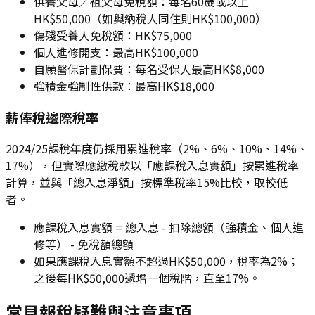
供養父母／祖父母免稅額：每名60歲或以上
HK$50,000（如與納稅人同住則HK$100,000）
傷殘受養人免稅額：HK$75,000
個人進修開支：最高HK$100,000
自願醫保計劃保費：每名受保人最高HK$8,000
強積金強制性供款：最高HK$18,000
薪俸稅邊際稅率
2024/25課稅年度仍採用累進稅率（2%、6%、10%、14%、
17%），但實際應繳稅款以「應課稅入息實額」按累進稅率
計算，並與「總入息淨額」按標準稅率15%比較，取較低
者。
應課稅入息實額 = 總入息 - 扣除總額（強積金、個人進
修等） - 免稅額總額
如果應課稅入息實額不超過HK$50,000，稅率為2%；
之後每HK$50,000遞增一個稅階，直至17%。
常見報稅疑難與注意事項