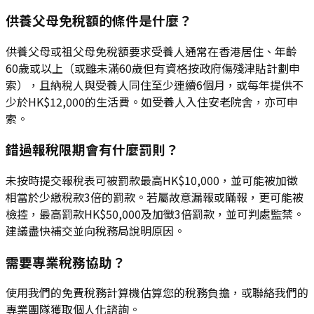
供養父母免稅額的條件是什麼？
供養父母或祖父母免稅額要求受養人通常在香港居住、年齡
60歲或以上（或雖未滿60歲但有資格按政府傷殘津貼計劃申
索），且納稅人與受養人同住至少連續6個月，或每年提供不
少於HK$12,000的生活費。如受養人入住安老院舍，亦可申
索。
錯過報稅限期會有什麼罰則？
未按時提交報稅表可被罰款最高HK$10,000，並可能被加徵
相當於少繳稅款3倍的罰款。若屬故意漏報或瞞報，更可能被
檢控，最高罰款HK$50,000及加徵3倍罰款，並可判處監禁。
建議盡快補交並向稅務局說明原因。
需要專業稅務協助？
使用我們的免費稅務計算機估算您的稅務負擔，或聯絡我們的
專業團隊獲取個人化諮詢。