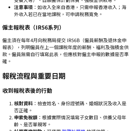
受養人等）、自願醫保計劃保費、強積金供款等。
注意事項
：如收入全來自香港，只需申報香港收入；海
外收入若已在當地課稅，可申請稅務寬免。
僱主報稅表（IR56系列）
僱主須在每年4月向稅務局提交 IR56B（僱員薪酬及退休金申
報表），列明僱員在上一個課稅年度的薪酬、福利及強積金供
款。僱員無需自行填寫此表，但應核對僱主申報的數據是否準
確。
報稅流程與重要日期
收到報稅表後的行動
核對資料
：檢查姓名、身份證號碼、婚姻狀況及收入是
否正確。
申索免稅額
：根據實際情況填寫子女數目、供養父母年
齡、是否單親等。