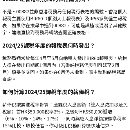
不是。00882並非香港稅務局任何現行表格的編號。香港個人
報稅主要使用BIR60（個別人士報稅表）及IR56系列僱主報稅
表。如果你在搜尋中遇到00882，可能是誤植或混淆了其他數
字，建議直接到稅務局網站查閱正確表格。
2024/25課稅年度的報稅表何時發出？
稅務局通常於每年4月至5月向納稅人發出BIR60報稅表。納稅
人須在發出日期起1個月內（若委託稅務代表則可延至2個
月）填妥並交回。如果你在6月仍未收到，應主動聯絡稅務局
查詢。
如何計算2024/25課稅年度的薪俸稅？
薪俸稅按累進稅率計算：應課稅入息實額（總入息減扣除及免
稅額）首HK$50,000稅率2%，之後每HK$50,000遞增
（6%、10%、14%、17%）。同時與總入息淨額按標準稅率
15%比較，取較低者。你可使用稅務計算機快速估算。