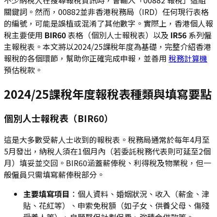
關鍵詞。然而，00882並非香港稅務局（IRD）任何現行表格
的編號，可能是誤植或混淆了其他數字。實際上，香港個人報
稅主要使用
BIR60
表格（個別人士報稅表）以及
IR56
系列僱
主報稅表。本文將以2024/25課稅年度為基礎，完整介紹香港
報稅的各個環節，幫助你正確完成申報，並善用
稅務計算機
預估稅款。
2024/25課稅年度報稅表種類與填寫要點
個別人士報稅表（BIR60）
這是大多數受薪人士收到的報稅表。稅務局通常於每年4月至
5月發出，納稅人須在1個月內（若委託稅務代表則可延至2個
月）填妥並交回。BIR60涵蓋薪俸稅、利得稅及物業稅，但一
般僱員只需填寫薪俸稅部分。
主要填寫項目
：個人資料、婚姻狀況、收入（薪金、津
貼、花紅等）、申索免稅額（如子女、供養父母、傷殘