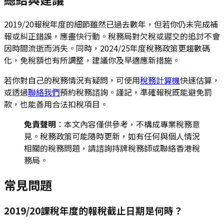
2019/20報稅年度的細節雖然已過去數年，但若你仍未完成補
報或糾正錯誤，應盡快行動。稅務局對欠稅或遲交的追討不會
因時間流逝而消失。同時，2024/25年度稅務政策更趨數碼
化，免稅額也有所調整，建議你及早適應新措施。
若你對自己的稅務情況有疑問，可使用
稅務計算機
快速估算，
或透過
聯絡我們
預約稅務諮詢。謹記，準確報稅既能避免罰
款，也能善用合法扣稅項目。
免責聲明
：本文內容僅供參考，不構成專業稅務意
見。稅務政策可能隨時更新，如有任何與個人情況
相關的稅務問題，請諮詢持牌稅務師或聯絡香港稅
務局。
常見問題
2019/20課稅年度的報稅截止日期是何時？