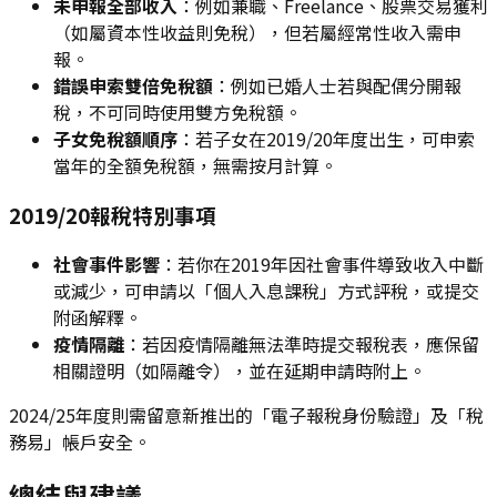
未申報全部收入
：例如兼職、Freelance、股票交易獲利
（如屬資本性收益則免稅），但若屬經常性收入需申
報。
錯誤申索雙倍免稅額
：例如已婚人士若與配偶分開報
稅，不可同時使用雙方免稅額。
子女免稅額順序
：若子女在2019/20年度出生，可申索
當年的全額免稅額，無需按月計算。
2019/20報稅特別事項
社會事件影響
：若你在2019年因社會事件導致收入中斷
或減少，可申請以「個人入息課稅」方式評稅，或提交
附函解釋。
疫情隔離
：若因疫情隔離無法準時提交報稅表，應保留
相關證明（如隔離令），並在延期申請時附上。
2024/25年度則需留意新推出的「電子報稅身份驗證」及「稅
務易」帳戶安全。
總結與建議