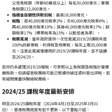
父母免稅額（年齡60歲或以上）每名50,000港元；單親
免稅額132,000港元。
強積金自願性供款扣稅
：最高18,000港元。
稅階
：首40,000港元稅率2%；次40,000港元稅率6%；
再40,000港元稅率10%；其後40,000港元稅率17%；餘
額稅率17%（標準稅率為15%，以較低者為準）。
稅務寬減
：當年政府提供一次性寬減2019/20課稅年度
100%的薪俸稅、利得稅及物業稅，每宗上限20,000港
元。注意此寬減僅適用於2019/20課稅年度，並不延續
至2024/25。
若你仍未處理2019/20報稅，可參照以上免稅額及稅階計算應
繳稅款。但請留意稅務局可能已根據你過往資料發出評稅，若
有疑問應盡快聯絡稅務局。
2024/25 課稅年度最新安排
時至2024/25課稅年度（2024年4月1日至2025年3月31
日），香港稅務政策有若干更新，以下重點介紹：