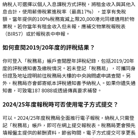
納稅人可選擇以個人入息課稅方式評稅，將租金收入與其他入
息合計，使用薪俸稅累進稅率（最高17%），並享有免稅
額。當年提供的100%稅務寬減上限20,000港元同樣適用於物
業稅。若你當年有租金收入但未報，應補交物業稅報稅表
（BIR57）或於報稅表中申報。
如何查閱2019/20年度的評稅結果？
你可登入「稅務易」帳戶查閱歷年評稅紀錄，包括2019/20年
度的評稅通知書及繳稅情況。若未登記「稅務易」，可攜同身
份證及地址證明前往稅務局大樓的中央詢問處申請查閱。另
外，稅務局亦會郵寄紙本評稅通知書予納稅人。如果你遺失通
知書，可致電187 8088或透過傳真要求補發。
2024/25年度報稅時可否使用電子方式提交？
可以。2024/25年度稅務局全面推行電子報稅，納稅人只需登
記「稅務易」帳戶，即可在網上提交報稅表。稅務局更會預先
填報僱主提供的薪酬資料，節省時間。電子方式提交可享更長