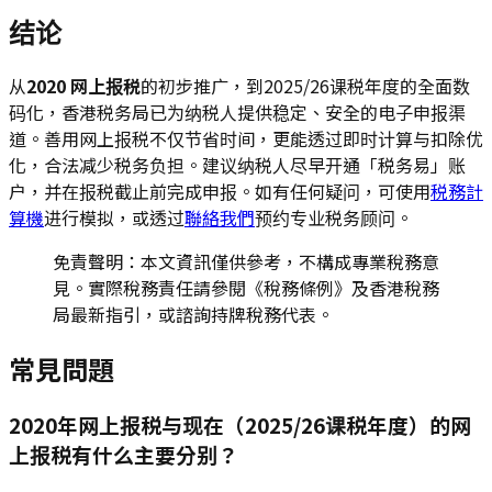
结论
从
2020 网上报税
的初步推广，到2025/26课税年度的全面数
码化，香港税务局已为纳税人提供稳定、安全的电子申报渠
道。善用网上报税不仅节省时间，更能透过即时计算与扣除优
化，合法减少税务负担。建议纳税人尽早开通「税务易」账
户，并在报税截止前完成申报。如有任何疑问，可使用
税務計
算機
进行模拟，或透过
聯絡我們
预约专业税务顾问。
免責聲明：本文資訊僅供參考，不構成專業稅務意
見。實際稅務責任請參閱《稅務條例》及香港稅務
局最新指引，或諮詢持牌稅務代表。
常見問題
2020年网上报税与现在（2025/26课税年度）的网
上报税有什么主要分别？