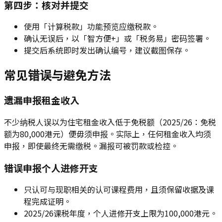
第四步：核对并提交
使用「计算税款」功能预览应缴税款。
确认无误后，以「智方便+」或「税务易」密码签署。
提交后系统即时发出确认编号，建议截图保存。
常见错误与避免方法
遗漏申报租金收入
不少纳税人误以为住宅租金收入低于免税额（2025/26：免税
额为80,000港元）便毋须申报。实际上，任何租金收入均须
申报，即使最终无需缴税。漏报可被罚款或检控。
错误申报个人进修开支
只认可与现职相关的认可课程费用，且须保留收据及课
程完成证明。
2025/26课税年度，个人进修开支上限为100,000港元。