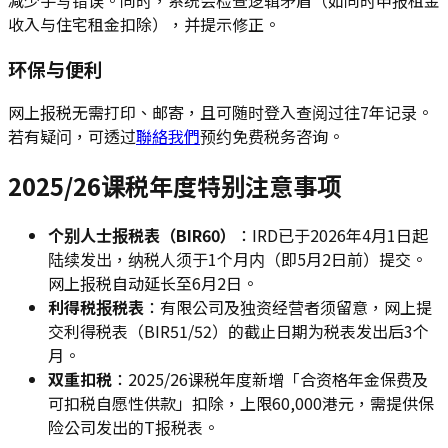
收入与住宅租金扣除），并提示修正。
环保与便利
网上报税无需打印、邮寄，且可随时登入查阅过往7年记录。
若有疑问，可透过
聯絡我們
预约免费税务咨询。
2025/26课税年度特别注意事项
个别人士报税表（BIR60）
：IRD已于2026年4月1日起
陆续发出，纳税人须于1个月内（即5月2日前）提交。
网上报税自动延长至6月2日。
利得税报税表
：有限公司及独资经营者须留意，网上提
交利得税表（BIR51/52）的截止日期为税表发出后3个
月。
双重扣税
：2025/26课税年度新增「合资格年金保费及
可扣税自愿性供款」扣除，上限60,000港元，需提供保
险公司发出的T报税表。