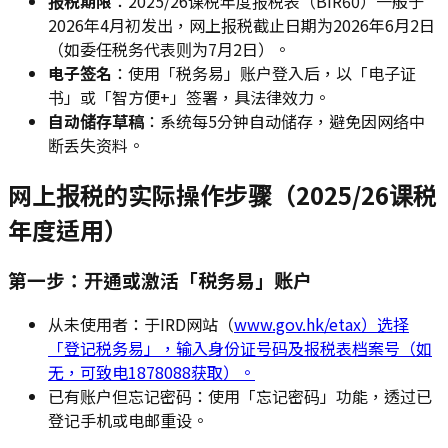
报税期限
：2025/26课税年度报税表（BIR60）一般于
2026年4月初发出，网上报税截止日期为2026年6月2日
（如委任税务代表则为7月2日）。
电子签名
：使用「税务易」账户登入后，以「电子证
书」或「智方便+」签署，具法律效力。
自动储存草稿
：系统每5分钟自动储存，避免因网络中
断丢失资料。
网上报税的实际操作步骤（2025/26课税
年度适用）
第一步：开通或激活「税务易」账户
从未使用者：于IRD网站（
www.gov.hk/etax）选择
「登记税务易」，输入身份证号码及报税表档案号（如
无，可致电1878088获取）。
已有账户但忘记密码：使用「忘记密码」功能，透过已
登记手机或电邮重设。