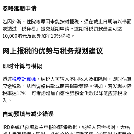
忽略延期申请
若因外游、住院等原因未能按时报税，须在截止日期前以书面
或透过「税务易」提交延期申请。逾期报税罚款最高可达
10,000港元及额外加征10%税款。
网上报税的优势与税务规划建议
即时计算与模拟
透过
税務計算機
，纳税人可输入不同收入及扣除额，即时估算
应缴税款，从而调整供款或慈善捐款策略。例如，若发现边际
税率达17%，可考虑增加自愿性强积金供款以降低应评税收
入。
自动预填与减少错误
IRD系统已预填雇主申报的薪俸数据，纳税人只需核对，大幅
减少手写错误。同时，系统会检查逻辑矛盾（如同时申报租金