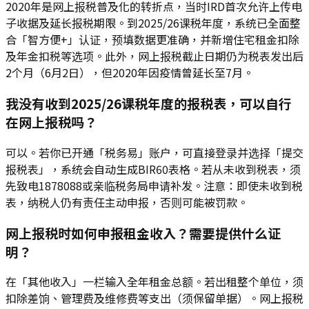
2020年是网上报税普及化的转折点，当时IRD首次允许上传电
子收据及延长报税期限。到2025/26课税年度，系统已全面整
合「智方便+」认证，预填数据更准确，并新增住宅租金扣除
及年金扣税等选项。此外，网上报税截止日期仍为税表发出后
2个月（6月2日），但2020年因疫情曾延长至7月。
我没有收到2025/26课税年度的报税表，可以自行
在网上报税吗？
可以。若你已开通「税务易」账户，可直接登录并选择「提交
报税表」，系统会自动生成BIR60表格。若从未收到税表，须
先致电1878088或亲临税务局申请补发。注意：即使未收到税
表，纳税人仍有责任主动申报，否则可能被罚款。
网上报税时如何申报租金收入？需要提供什么证
明？
在「其他收入」一栏输入全年租金总额。若出租整个单位，须
扣除差饷、管理费及维修费等支出（须保留单据）。网上报税