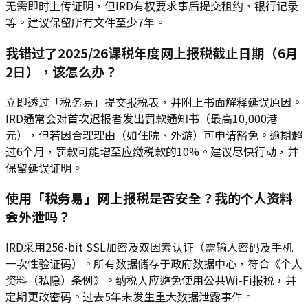
无需即时上传证明，但IRD有权要求事后提交租约、银行记录
等。建议保留所有文件至少7年。
我错过了2025/26课税年度网上报税截止日期（6月
2日），该怎么办？
立即透过「税务易」提交报税表，并附上书面解释延误原因。
IRD通常会对首次迟报者发出罚款通知书（最高10,000港
元），但若因合理理由（如住院、外游）可申请豁免。逾期超
过6个月，罚款可能增至应缴税款的10%。建议尽快行动，并
保留延误证明。
使用「税务易」网上报税是否安全？我的个人资料
会外泄吗？
IRD采用256-bit SSL加密及双因素认证（需输入密码及手机
一次性验证码）。所有数据储存于政府数据中心，符合《个人
资料（私隐）条例》。纳税人应避免使用公共Wi-Fi报税，并
定期更改密码。过去5年未发生重大数据泄露事件。