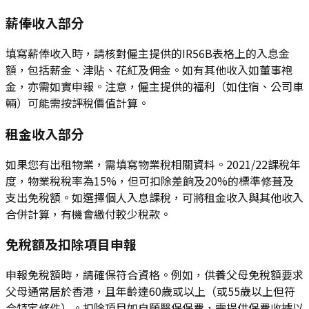
薪俸收入部分
填寫薪俸收入時，請核對僱主提供的IR56B表格上的入息金
額，包括薪金、津貼、花紅及佣金。如有其他收入如董事袍
金，亦需如實申報。注意，僱主提供的福利（如住宿、公司車
輛）可能需按評稅價值計算。
租金收入部分
如果您有出租物業，需填寫物業稅相關資料。2021/22課稅年
度，物業稅稅率為15%，但可扣除差餉及20%的標準修葺及
支出免稅額。如選擇個人入息課稅，可將租金收入與其他收入
合併計算，有機會繳付較少稅款。
免稅額及扣除項目申報
申報免稅額時，請確保符合資格。例如，供養父母免稅額要求
父母通常居於香港，且年齡達60歲或以上（或55歲以上但符
合特定條件）。扣除項目如自願醫保保費，需提供保費收據以