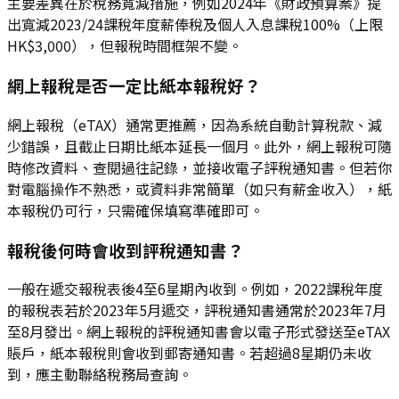
主要差異在於稅務寬減措施，例如2024年《財政預算案》提
出寬減2023/24課稅年度薪俸稅及個人入息課稅100%（上限
HK$3,000），但報稅時間框架不變。
網上報稅是否一定比紙本報稅好？
網上報稅（eTAX）通常更推薦，因為系統自動計算稅款、減
少錯誤，且截止日期比紙本延長一個月。此外，網上報稅可隨
時修改資料、查閱過往記錄，並接收電子評稅通知書。但若你
對電腦操作不熟悉，或資料非常簡單（如只有薪金收入），紙
本報稅仍可行，只需確保填寫準確即可。
報稅後何時會收到評稅通知書？
一般在遞交報稅表後4至6星期內收到。例如，2022課稅年度
的報稅表若於2023年5月遞交，評稅通知書通常於2023年7月
至8月發出。網上報稅的評稅通知書會以電子形式發送至eTAX
賬戶，紙本報稅則會收到郵寄通知書。若超過8星期仍未收
到，應主動聯絡稅務局查詢。