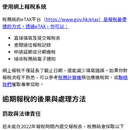
使用網上報稅系統
稅務局的eTAX平台（
https://www.gov.hk/etax）是報稅最便
捷的方式。透過eTAX，你可以：
直接填寫及提交報稅表
查閱過往報稅記錄
申請延期或分期繳稅
接收稅務局電子通知
網上報稅不僅延長了截止日期，還能減少填寫錯誤。如果你對
報稅流程不熟悉，可以參考
稅務計算機
預估應繳稅款，或
聯絡
我們
獲取專業協助。
逾期報稅的後果與處理方法
罰款與法律責任
若未能在2022年報稅時間內遞交報稅表，稅務局會採取以下