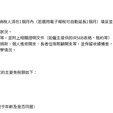
月初發出，納稅人須在1個月內（若選用電子報稅可自動延長1個月）填
狀況。
，並附上相關證明文件（如僱主提供的IR56B表格、租約等）
捐款、個人進修開支、長者住宿照顧開支等，並保留收據備查。
學情況。
年度的主要免稅額如下：
（視乎年齡及是否同居）