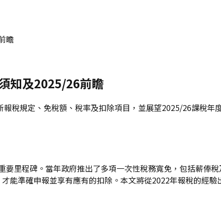
6前瞻
須知及2025/26前瞻
的最新報稅規定、免稅額、稅率及扣除項目，並展望2025/26課
重要里程碑。當年政府推出了多項一次性稅務寬免，包括薪俸稅及
才能準確申報並享有應有的扣除。本文將從2022年報稅的經驗出發，