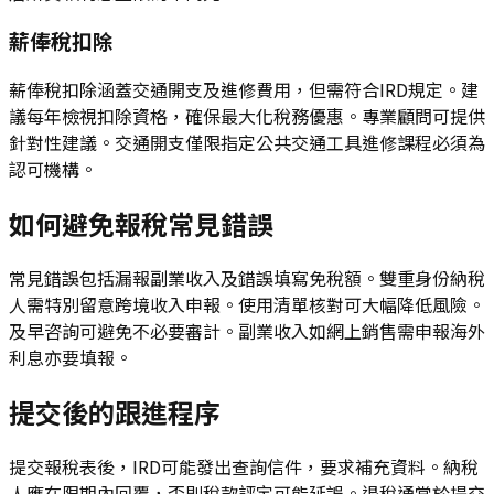
薪俸稅扣除
薪俸稅扣除涵蓋交通開支及進修費用，但需符合IRD規定。建
議每年檢視扣除資格，確保最大化稅務優惠。專業顧問可提供
針對性建議。交通開支僅限指定公共交通工具進修課程必須為
認可機構。
如何避免報稅常見錯誤
常見錯誤包括漏報副業收入及錯誤填寫免稅額。雙重身份納稅
人需特別留意跨境收入申報。使用清單核對可大幅降低風險。
及早咨詢可避免不必要審計。副業收入如網上銷售需申報海外
利息亦要填報。
提交後的跟進程序
提交報稅表後，IRD可能發出查詢信件，要求補充資料。納稅
人應在限期內回覆，否則稅款評定可能延誤。退稅通常於提交