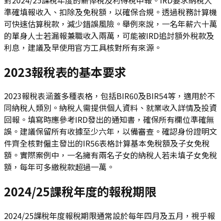
準確填報收入、扣除及免稅額，以確保合規。透過稅務計算機
可快速估算稅款，減少錯誤風險。舉例來說，一名年薪六十萬
的單身人士若漏報兼職收入兩萬，可能被IRD追討額外稅款及
利息，建議及早使用官方工具核對所有來源。
2023報稅表的基本要求
2023報稅表涵蓋多種表格，包括BIR60及BIR54等，適用於不
同納稅人類別。納稅人需提供個人資料、就業收入詳情及投資
回報。填寫時應參考IRD發出的通知書，確保所有欄位準確無
誤。建議保留所有收據至少六年，以備審查。確認身份證明文
件齊全核對僱主發出的IR56表格計算基本免稅額及子女免稅
額。實際案例中，一名擁有兩名子女的納稅人若未填子女免稅
額，每年可多繳稅款超過一萬。
2024/25課稅年度的報稅期限
2024/25課稅年度報稅期限通常設於每年四月及五月，視乎報