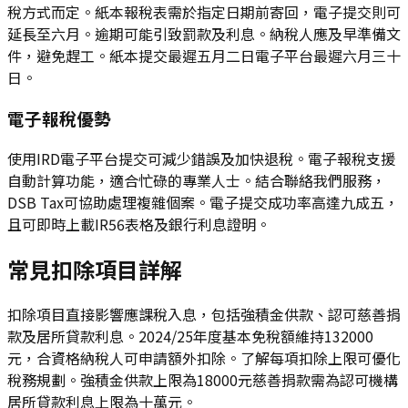
稅方式而定。紙本報稅表需於指定日期前寄回，電子提交則可
延長至六月。逾期可能引致罰款及利息。納稅人應及早準備文
件，避免趕工。紙本提交最遲五月二日電子平台最遲六月三十
日。
電子報稅優勢
使用IRD電子平台提交可減少錯誤及加快退稅。電子報稅支援
自動計算功能，適合忙碌的專業人士。結合聯絡我們服務，
DSB Tax可協助處理複雜個案。電子提交成功率高達九成五，
且可即時上載IR56表格及銀行利息證明。
常見扣除項目詳解
扣除項目直接影響應課稅入息，包括強積金供款、認可慈善捐
款及居所貸款利息。2024/25年度基本免稅額維持132000
元，合資格納稅人可申請額外扣除。了解每項扣除上限可優化
稅務規劃。強積金供款上限為18000元慈善捐款需為認可機構
居所貸款利息上限為十萬元。