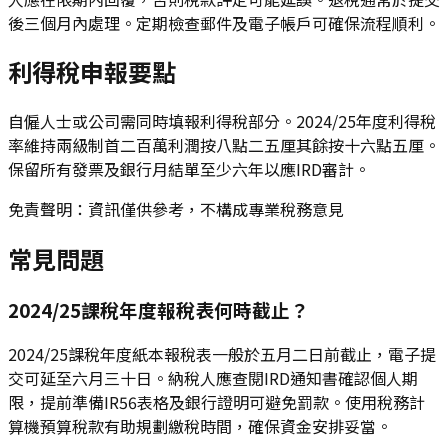
後三個月內處理。定期檢查郵件及電子帳戶可確保流程順利。
利得稅申報要點
自僱人士或公司需同時填報利得稅部分。2024/25年度利得稅
率維持兩級制首二百萬利潤按八點二五厘其餘按十六點五厘。
保留所有發票及銀行月結單至少六年以應IRD審計。
免責聲明：資訊僅供參考，不構成專業稅務意見
常見問題
2024/25課稅年度報稅表何時截止？
2024/25課稅年度紙本報稅表一般於五月二日前截止，電子提
交可延至六月三十日。納稅人應查閱IRD通知書確認個人期
限，提前準備IR56表格及銀行證明可避免罰款。使用稅務計
算機預算稅款有助規劃繳稅時間，確保資金安排妥當。