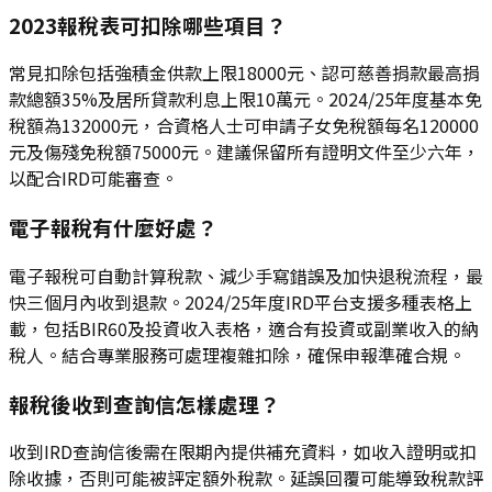
2023報稅表可扣除哪些項目？
常見扣除包括強積金供款上限18000元、認可慈善捐款最高捐
款總額35%及居所貸款利息上限10萬元。2024/25年度基本免
稅額為132000元，合資格人士可申請子女免稅額每名120000
元及傷殘免稅額75000元。建議保留所有證明文件至少六年，
以配合IRD可能審查。
電子報稅有什麼好處？
電子報稅可自動計算稅款、減少手寫錯誤及加快退稅流程，最
快三個月內收到退款。2024/25年度IRD平台支援多種表格上
載，包括BIR60及投資收入表格，適合有投資或副業收入的納
稅人。結合專業服務可處理複雜扣除，確保申報準確合規。
報稅後收到查詢信怎樣處理？
收到IRD查詢信後需在限期內提供補充資料，如收入證明或扣
除收據，否則可能被評定額外稅款。延誤回覆可能導致稅款評