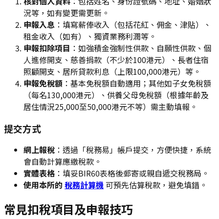
核對個人資料
：包括姓名、身份證號碼、地址、婚姻狀
況等，如有變更需更新。
申報入息
：填寫薪俸收入（包括花紅、佣金、津貼）、
租金收入（如有）、獨資業務利潤等。
申報扣除項目
：如強積金強制性供款、自願性供款、個
人進修開支、慈善捐款（不少於100港元）、長者住宿
照顧開支、居所貸款利息（上限100,000港元）等。
申報免稅額
：基本免稅額自動適用；其他如子女免稅額
（每名130,000港元）、供養父母免稅額（根據年齡及
居住情況25,000至50,000港元不等）需主動填報。
提交方式
網上報稅
：透過「稅務易」帳戶提交，方便快捷，系統
會自動計算應繳稅款。
實體表格
：填妥BIR60表格後郵寄或親自遞交稅務局。
使用本所的
稅務計算機
可預先估算稅款，避免填錯。
常見扣稅項目及申報技巧