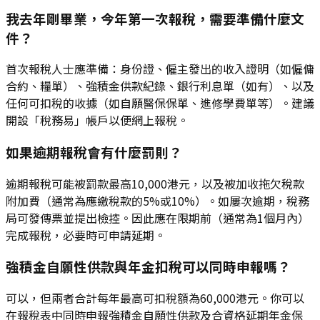
我去年剛畢業，今年第一次報稅，需要準備什麼文
件？
首次報稅人士應準備：身份證、僱主發出的收入證明（如僱傭
合約、糧單）、強積金供款紀錄、銀行利息單（如有）、以及
任何可扣稅的收據（如自願醫保保單、進修學費單等）。建議
開設「稅務易」帳戶以便網上報稅。
如果逾期報稅會有什麼罰則？
逾期報稅可能被罰款最高10,000港元，以及被加收拖欠稅款
附加費（通常為應繳稅款的5%或10%）。如屢次逾期，稅務
局可發傳票並提出檢控。因此應在限期前（通常為1個月內）
完成報稅，必要時可申請延期。
強積金自願性供款與年金扣稅可以同時申報嗎？
可以，但兩者合計每年最高可扣稅額為60,000港元。你可以
在報稅表中同時申報強積金自願性供款及合資格延期年金保