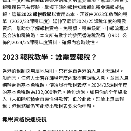
報稅還是已有經驗，掌握正確的報稅知識都能避免漏報或錯
報。這篇
2023 報稅教學
以實用為本，涵蓋由2023年收到的稅
單（2022/23課稅年度）延伸至最新2024/25課稅年度的稅務
資訊，幫助你了解報稅資格、免稅額、稅率級距、申報流程以
及合法扣稅策略。本文所有數字均參照香港稅務局（IRD）公
佈的2024/25課稅年度資料，確保內容時效性。
2023 報稅教學：誰需要報稅？
香港的稅制採用屬地原則，只有源自香港的入息才需課稅。一
般而言，任何人士若在課稅年度內取得應課稅入息，並且入息
總額超過基本免稅額，便須履行報稅義務。2024/25課稅年度
的基本免稅額為132,000港元。換句話說，如果你的全年總收
入（未扣除強積金自願性供款等）低於此數，理論上無需報
稅；但稅務局仍可能發出報稅表要求你申報。
報稅資格快速檢視