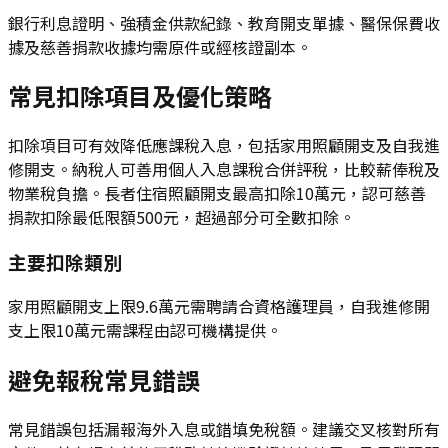
銀行利息證明、強積金供款紀錄、教育開支單據、醫保保費收
據及慈善捐款收據均需原件或經核證副本。
常見扣除項目及優化策略
扣除項目可有效降低應課稅入息，包括家用照顧開支及自我進
修開支。納稅人可善用個人入息課稅合併評稅，比較薪俸稅及
物業稅負擔。長者住宿照顧開支最高扣除10萬元，認可慈善
捐款扣除最低限額500元，超過部分可全數扣除。
主要扣除類別
家用照顧開支上限9.6萬元需聘請合資格護理員，自我進修開
支上限10萬元需課程由認可機構提供。
避免報稅常見錯誤
常見錯誤包括漏報海外入息或錯填免稅額。建議交叉核對所有