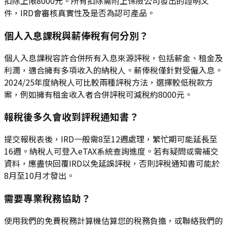
扣除上限8000元。所有扣除需附上保險公司發出的證明文
件，IRD會審核真實性及是否為認可產品。
個人入息課稅與薪俸稅有何分別？
個人入息課稅容許合併所有入息來源評稅，包括薪金、租金及
利潤，適合擁有多項收入的納稅人。薪俸稅僅針對受僱入息。
2024/25年度納稅人可比較兩種評稅方法，選擇較低稅款方
案，例如擁有租金收入者合併評稅可減稅約8000元。
報稅後多久會收到評稅通知書？
提交報稅表後，IRD一般需8至12週處理，繁忙期可能延長至
16週。納稅人可登入eTAX系統查詢進度。若有疑問或需補交
資料，應盡快回覆IRD以免延誤評稅，否則評稅通知書可能於
8月至10月才發出。
需要專業稅務協助？
使用我們的免費稅務計算機估算您的稅務負擔，或聯絡我們的