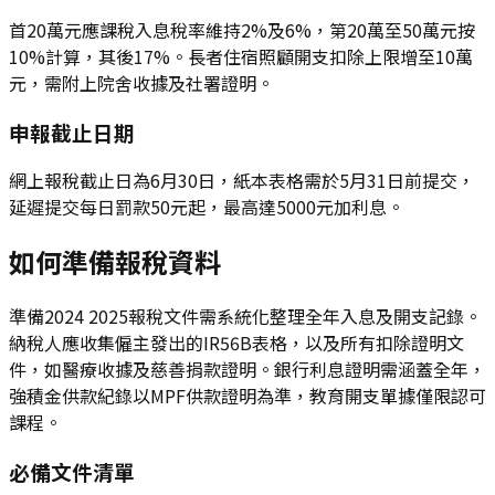
首20萬元應課稅入息稅率維持2%及6%，第20萬至50萬元按
10%計算，其後17%。長者住宿照顧開支扣除上限增至10萬
元，需附上院舍收據及社署證明。
申報截止日期
網上報稅截止日為6月30日，紙本表格需於5月31日前提交，
延遲提交每日罰款50元起，最高達5000元加利息。
如何準備報稅資料
準備2024 2025報稅文件需系統化整理全年入息及開支記錄。
納稅人應收集僱主發出的IR56B表格，以及所有扣除證明文
件，如醫療收據及慈善捐款證明。銀行利息證明需涵蓋全年，
強積金供款紀錄以MPF供款證明為準，教育開支單據僅限認可
課程。
必備文件清單