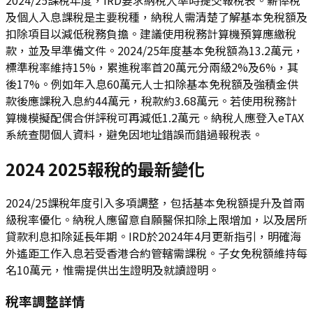
及個人入息課稅是主要稅種，納稅人需清楚了解基本免稅額及
扣除項目以減低稅務負擔。建議使用稅務計算機預算應繳稅
款，並及早準備文件。2024/25年度基本免稅額為13.2萬元，
標準稅率維持15%，累進稅率首20萬元分兩級2%及6%，其
後17%。例如年入息60萬元人士扣除基本免稅額及強積金供
款後應課稅入息約44萬元，稅款約3.68萬元。若使用稅務計
算機模擬配偶合併評稅可再減低1.2萬元。納稅人應登入eTAX
系統查閱個人資料，避免因地址錯誤而錯過報稅表。
2024 2025報稅的最新變化
2024/25課稅年度引入多項調整，包括基本免稅額提升及首兩
級稅率優化。納稅人應留意自願醫保扣除上限增加，以及居所
貸款利息扣除延長年期。IRD於2024年4月更新指引，明確海
外遙距工作入息若受香港合約管轄需課稅。子女免稅額維持每
名10萬元，惟需提供出生證明及就讀證明。
稅率調整詳情