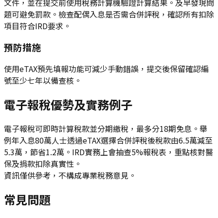
文件，並在提交前使用稅務計算機驗證計算結果。及早發現問
題可避免罰款。檢查配偶入息是否需合併評稅，確認所有扣除
項目符合IRD要求。
預防措施
使用eTAX預先填報功能可減少手動錯誤，提交後保留確認編
號至少七年以備查核。
電子報稅優勢及實務例子
電子報稅可即時計算稅款並分期繳稅，最多分18期免息。舉
例年入息80萬人士透過eTAX選擇合併評稅後稅款由6.5萬減至
5.3萬，節省1.2萬。IRD實務上會抽查5%報稅表，重點核對醫
保及捐款扣除真實性。
資訊僅供參考，不構成專業稅務意見。
常見問題