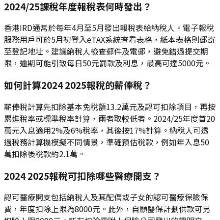
2024/25課稅年度報稅表何時發出？
香港IRD通常於每年4月至5月發出報稅表給納稅人。電子報稅
服務用戶可於5月初登入eTAX系統查看表格，紙本表格則郵寄
至登記地址。建議納稅人檢查郵件及電郵，避免錯過提交期
限，逾期可能引致每日50元罰款及利息，最高可達5000元。
如何計算2024 2025報稅的薪俸稅？
薪俸稅計算先扣除基本免稅額13.2萬元及認可扣除項目，再按
累進稅率或標準稅率計算，兩者取較低者。2024/25年度首20
萬元入息適用2%及6%稅率，其後按17%計算。納稅人可透
過稅務計算機模擬不同情景，準確預估稅款，例如年入息50
萬扣除後稅款約2.1萬。
2024 2025報稅可扣除哪些醫療開支？
認可醫療開支包括納稅人及其配偶或子女的認可醫療保險保
費，年度扣除上限為8000元。此外，自願醫保計劃供款可另