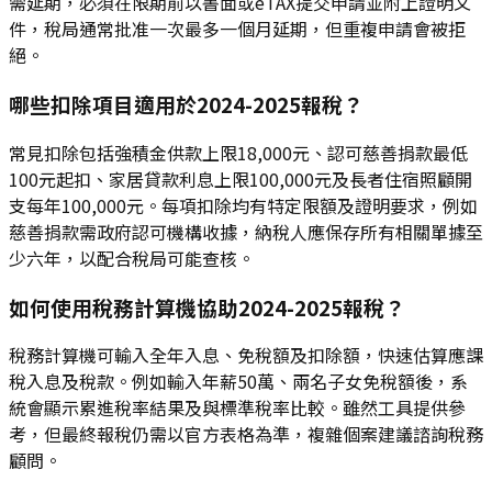
需延期，必須在限期前以書面或eTAX提交申請並附上證明文
件，稅局通常批准一次最多一個月延期，但重複申請會被拒
絕。
哪些扣除項目適用於2024-2025報稅？
常見扣除包括強積金供款上限18,000元、認可慈善捐款最低
100元起扣、家居貸款利息上限100,000元及長者住宿照顧開
支每年100,000元。每項扣除均有特定限額及證明要求，例如
慈善捐款需政府認可機構收據，納稅人應保存所有相關單據至
少六年，以配合稅局可能查核。
如何使用稅務計算機協助2024-2025報稅？
稅務計算機可輸入全年入息、免稅額及扣除額，快速估算應課
稅入息及稅款。例如輸入年薪50萬、兩名子女免稅額後，系
統會顯示累進稅率結果及與標準稅率比較。雖然工具提供參
考，但最終報稅仍需以官方表格為準，複雜個案建議諮詢稅務
顧問。