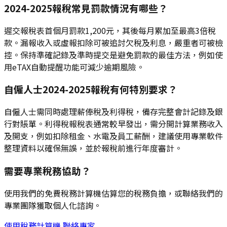
2024-2025報稅常見罰款情況有哪些？
遲交報稅表首個月罰款1,200元，其後每月累加至最高3倍稅
款。漏報收入或虛報扣除可被追討欠稅及利息，嚴重者可被檢
控。保持準確記錄及準時提交是避免罰款的最佳方法，例如使
用eTAX自動提醒功能可減少逾期風險。
自僱人士2024-2025報稅有何特別要求？
自僱人士需同時處理薪俸稅及利得稅，備存完整會計記錄及銀
行對賬單。利得稅報稅表通常較早發出，需分開計算業務收入
及開支，例如扣除租金、水電及員工薪酬，建議使用專業軟件
整理資料以確保無誤，並於報稅前進行年度審計。
需要專業稅務協助？
使用我們的免費稅務計算機估算您的稅務負擔，或聯絡我們的
專業團隊獲取個人化諮詢。
使用稅務計算機
聯絡專家