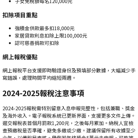
子女免稅額每名120,000元
扣除項目重點
強積金供款最多扣18,000元
家居貸款利息扣除上限100,000元
認可慈善捐款可扣除
網上報稅優點
網上報稅平台支援即時驗證身份及預填部分數據，大幅減少手
寫錯誤，處理時間平均縮短兩週。
2024-2025報稅注意事項
2024-2025報稅需特別留意入息申報完整性，包括兼職、獎金
及海外收入。電子報稅系統已更新界面，支援更多文件上傳。
遲交報稅表首個月罰款1,200元，之後每月累加。納稅人宜檢
查預繳稅是否準確，避免多繳或少繳。建議保留所有收據至少
六年，以備稅局查核。舉例若年終獎金5萬元未申報，可能被