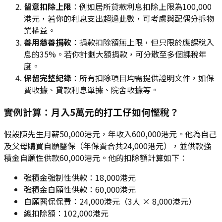
留意扣除上限
：例如居所貸款利息扣除上限為100,000
港元，若你的利息支出超過此數，可考慮與配偶分拆物
業權益。
善用慈善捐款
：捐款扣除額無上限，但只限於應課稅入
息的35%。若你計劃大額捐款，可分散至多個課稅年
度。
保留完整紀錄
：所有扣除項目均需提供證明文件，如保
費收據、貸款利息單據、院舍收據等。
實例計算：月入5萬元的打工仔如何慳稅？
假設陳先生月薪50,000港元，年收入600,000港元。他為自己
及父母購買自願醫保（年保費合共24,000港元），並供款強
積金自願性供款60,000港元。他的扣除額計算如下：
強積金強制性供款：18,000港元
強積金自願性供款：60,000港元
自願醫保保費：24,000港元（3人 × 8,000港元）
總扣除額：102,000港元