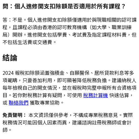
問：個人進修開支扣除額是否適用於所有課程？
答：不是。個人進修開支扣除額僅適用於與現職相關的認可課
程，且課程必須由香港的認可教育機構（如大學、職業訓練
局）開辦。進修開支包括學費、考試費及指定課程材料費，但
不包括生活費或交通費。
結論
2024 報稅扣除額涵蓋強積金、自願醫保、居所貸款利息等多
項範疇，只要善加利用，即可顯著降低稅務負擔。建議納稅人
每年檢視自己的開支情況，並在報稅時完整申報所有合資格項
目。若你對稅務計算有疑問，可使用
稅務計算機
快速估算，
或
聯絡我們
獲取專業協助。
免責聲明：
本文資訊僅供參考，不構成專業稅務意見。實際
稅務情況可能因個人因素而異，建議諮詢註冊稅務師或會計
師。