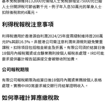
基本免稅額維持132000元傷殘人士免稅額增至75000元已婚
人士分開評稅可節省數千元。例子年入息50萬元的單身人士
扣除後稅款約4萬元。
利得稅報稅注意事項
利得稅適用於香港源自利潤2024/25年度兩級制維持首200萬
元8%其餘16.5%。非居港公司需注意利潤來源規則避免雙重
課稅。扣除項目包括租金薪金及折舊。有限公司須於結算日後
18個月內報稅獨資或合夥業務則按個人報稅表處理。IRD可能
要求提供審計報告延誤提交會被徵收附加費。
公司報稅期限
有限公司報稅期限為結算日後18個月內獨資業務按個人表格
處理。實務中IRD常要求補交銀行月結單證明收入。
如何準確計算應繳稅款