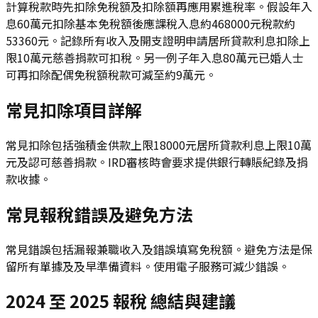
計算稅款時先扣除免稅額及扣除額再應用累進稅率。假設年入
息60萬元扣除基本免稅額後應課稅入息約468000元稅款約
53360元。記錄所有收入及開支證明申請居所貸款利息扣除上
限10萬元慈善捐款可扣稅。另一例子年入息80萬元已婚人士
可再扣除配偶免稅額稅款可減至約9萬元。
常見扣除項目詳解
常見扣除包括強積金供款上限18000元居所貸款利息上限10萬
元及認可慈善捐款。IRD審核時會要求提供銀行轉賬紀錄及捐
款收據。
常見報稅錯誤及避免方法
常見錯誤包括漏報兼職收入及錯誤填寫免稅額。避免方法是保
留所有單據及及早準備資料。使用電子服務可減少錯誤。
2024 至 2025 報稅 總結與建議