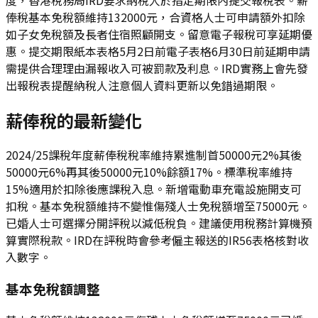
俸稅基本免稅額維持132000元，合資格人士可申請額外扣除
如子女免稅額及長者住宿照顧開支。留意電子報稅可享延期優
惠。提交期限紙本表格5月2日前電子表格6月30日前延期申請
需提供合理理由漏報收入可被罰款及利息。IRD實務上會先發
出報稅表提醒納稅人注意個人資料更新以免錯過期限。
薪俸稅的最新變化
2024/25課稅年度薪俸稅稅率維持累進制首50000元2%其後
50000元6%再其後50000元10%餘額17%。標準稅率維持
15%適用於扣除後應課稅入息。新增電動車充電設施開支可
扣稅。基本免稅額維持不變惟傷殘人士免稅額增至75000元。
已婚人士可選擇分開評稅以減低稅負。建議使用稅務計算機預
算實際稅款。IRD在評稅時會參考僱主報送的IR56表格核對收
入數字。
基本免稅額調整