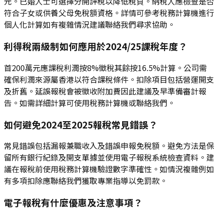
元。已婚人士可選擇分開評稅以降低稅負。納稅人應檢查是否
符合子女或供養父母免稅額資格。詳情可參考稅務計算機進行
個人化計算如有複雜情況建議聯絡我們尋求協助。
利得稅兩級制如何應用於2024/25課稅年度？
首200萬元應課稅利潤按8%徵稅其餘按16.5%計算。公司需
確保利潤來源屬香港以符合課稅條件。扣除項目包括營運開支
及折舊。延誤報稅會被徵收附加費因此建議及早準備審計報
告。如需詳細計算可使用稅務計算機或聯絡我們。
如何避免2024至2025報稅常見錯誤？
常見錯誤包括漏報兼職收入及錯誤申報免稅額。避免方法是保
留所有銀行紀錄及開支單據並使用電子報稅系統檢查資料。建
議在報稅前使用稅務計算機驗證數字準確性。如情況複雜例如
有多項扣除應聯絡我們獲取專業指導以免罰款。
電子報稅有什麼優惠及注意事項？