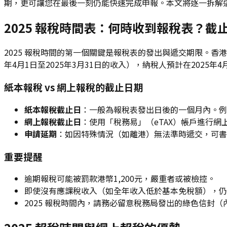
期，更可讓您在最後一刻仍能快速完成申報。本文將逐一拆解這
2025 報稅時間表：何時收到報稅表？截
2025 報稅時間的第一個關鍵是報稅表的發出與遞交期限。香港
年4月1日至2025年3月31日的收入），納稅人預計在2025年
紙本報稅 vs 網上報稅的截止日期
紙本報稅截止日
：一般為報稅表發出日後的一個月內。例如
網上報稅截止日
：使用「稅務易」（eTAX）帳戶進行網
申請延期
：如因特殊情況（如離港）無法準時遞交，可書
重要提醒
逾期報稅可能被罰款港幣1,200元，嚴重者或被檢控。
即使沒有應課稅收入（如全年收入低於基本免稅額），仍
2025 報稅時間內，請務必留意稅務局發出的綠色信封