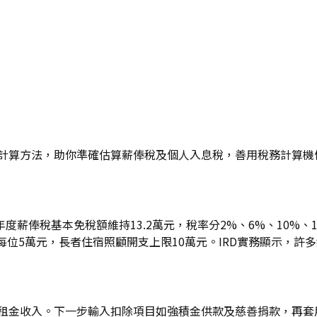
除額及計算方法，助你準確估算薪俸稅及個人入息稅，善用稅務計算
稅年度薪俸稅基本免稅額維持13.2萬元，稅率分2%、6%、10
每位5萬元，長者住宿照顧開支上限10萬元。IRD實務顯示，許
及租金收入。下一步輸入扣除項目如強積金供款及慈善捐款，再套