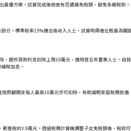
得出最優方案。試算完成後檢查有否遺漏免稅額，避免多繳稅款。
息部分。標準稅率15%適合高收入人士，試算時兩者比較最為關鍵
除，居所貸款利息扣除上限10萬元，適用首五年置業人士。自我
被補稅加息。
住宿照顧開支每人最高10萬元亦可扣除，有助減輕家庭稅務負擔
，累進稅約3.9萬元。透過稅務計算機調整子女免稅額後，稅款可