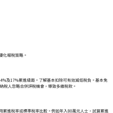
機優化報稅策略。
%、14%及17%累進級距。了解基本扣除可有效減低稅負。基本免
多納稅人忽略合併評稅機會，導致多繳稅款。
用累進稅率或標準稅率比較。例如年入80萬元人士，試算累進