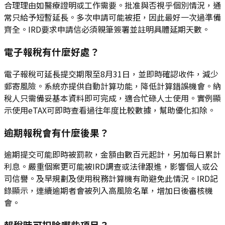
合理理由如醫療證明或工作需要。批准與否視乎個別情況，通
常只給予短暫延長。多次申請可能被拒，因此最好一次過準備
齊全。IRD要求申請信必須親筆簽署並註明具體延期天數。
電子報稅有什麼好處？
電子報稅可延長提交期限至8月31日，並即時確認收件，減少
郵寄風險。系統亦提供自動計算功能，降低計算錯誤機會。納
稅人只需備妥基本資料即可完成，適合忙碌人士使用。實例顯
示使用eTAX可即時查看過往年度比較數據，幫助優化扣除。
逾期報稅會有什麼後果？
逾期提交可能即時被罰款，金額由數百元起計，另加每日累計
利息。嚴重個案更可能被IRD調查或法律跟進，影響個人或公
司信譽。及早規劃及使用稅務計算機有助避免此情況。IRD記
錄顯示，連續逾期者會被列入高風險名單，增加日後審核機
會。
報稅時可扣除哪些項目？