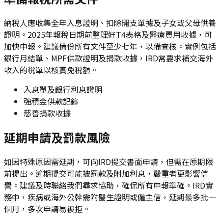
納稅人應收集全年入息證明、扣除開支單據及子女或父母供養
證明。2025年報稅日期前整理好T4表格及醫療費用收據，可
加快申報。建議備份所有文件至少七年，以備查核。實例包括
銀行月結單、MPF供款證明及捐款收據，IRD常要求補交海外
收入的稅單以核實免稅額。
入息單及銀行利息證明
強積金供款記錄
慈善捐款收據
延期申請及罰款風險
如因特殊原因需延期，可向IRD提交書面申請，但需在原期限
前提出。逾期提交可能被罰款及附加利息，嚴重者更影響信
譽。建議及時聯絡我們尋求協助，確保所有申報準確。IRD實
務中，疾病或海外公幹需附醫生證明或僱主信，延期最多批一
個月，多次申請易被拒。