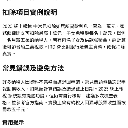
扣除項目實例說明
2025 網上報稅 中常見扣除如居所貸款利息上限為十萬元，家
務僱傭開支可扣除最高十萬元，子女免稅額每名十萬元。舉例
一名月薪五萬的納稅人，若有兩名子女及供款強積金，經計算
後可節省約二萬稅款。IRD 會比對銀行及僱主資料，確保扣除
真實。
常見錯誤及避免方法
許多納稅人因資料不完整而遭退回申請。常見問題包括忘記申
報副業收入、扣除額計算錯誤及錯過截止日期。2025 網上報
稅 系統設有提醒功能，但仍需自行核對。建議多次檢查表
格，並參考官方指南。實務上曾有納稅人因漏報股票收益而被
罰款五千元。
實用提示