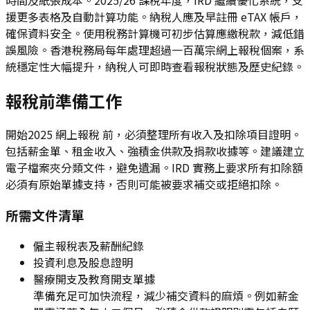
援更多表格及自動計算功能。納稅人應及早註冊 eTAX 帳戶，
確保資料安全。使用稅務計算機可初步估算應繳稅款，減低錯
誤風險。香港稅務局每年處理超過一百萬宗網上報稅個案，系
統穩定性大幅提升，納稅人可即時查看報稅狀態及歷史紀錄。
報稅前準備工作
開始2025 網上報稅 前，必須整理所有收入及扣除項目證明。
包括薪金單、租金收入、強積金供款及捐款收據等。建議建立
電子檔案夾分類文件，避免遺漏。IRD 實務上要求所有扣除額
必須有原始單據支持，否則可能被要求補交或拒絕扣除。
所需文件清單
僱主報稅表及薪酬紀錄
投資利息及股息證明
醫療開支及教育開支單據
準備充足可加快流程，減少補交資料的麻煩。例如薪金