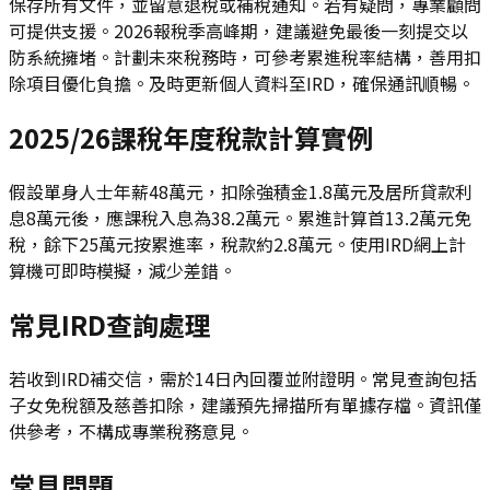
保存所有文件，並留意退稅或補稅通知。若有疑問，專業顧問
可提供支援。2026報稅季高峰期，建議避免最後一刻提交以
防系統擁堵。計劃未來稅務時，可參考累進稅率結構，善用扣
除項目優化負擔。及時更新個人資料至IRD，確保通訊順暢。
2025/26課稅年度稅款計算實例
假設單身人士年薪48萬元，扣除強積金1.8萬元及居所貸款利
息8萬元後，應課稅入息為38.2萬元。累進計算首13.2萬元免
稅，餘下25萬元按累進率，稅款約2.8萬元。使用IRD網上計
算機可即時模擬，減少差錯。
常見IRD查詢處理
若收到IRD補交信，需於14日內回覆並附證明。常見查詢包括
子女免稅額及慈善扣除，建議預先掃描所有單據存檔。資訊僅
供參考，不構成專業稅務意見。
常見問題