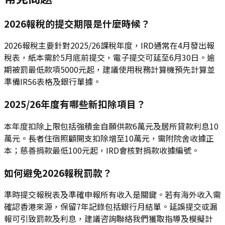
2026報稅的提交期限是什麼時候？
2026報稅主要針對2025/26課稅年度，IRD通常在4月發出報
稅表，紙本需於5月底前提交，電子提交可延至6月30日。逾
期被罰最低款項5000元起，建議使用稅務計算機預先計算並
準備IR56表格及銀行單據。
2025/26年度有哪些新扣除項目？
本年度扣除上限包括強積金自願供款6萬元及居所貸款利息10
萬元。長者住宿照顧開支扣除增至10萬元，需附院舍收據正
本；慈善捐款最低100元起，IRD會核對捐款收據編號。
如何避免2026報稅罰款？
準時提交報稅表及準確申報所有收入是關鍵。若有海外收入需
確認香港來源，保留7年記錄包括銀行月結單。延誤提交或漏
報可引致罰款及利息，建議咨詢聯絡我們獲取指導及模擬計