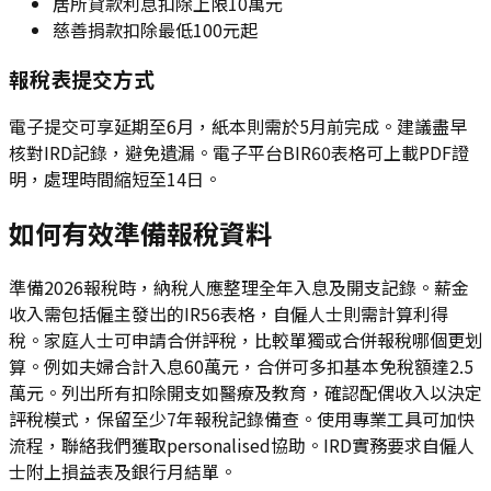
居所貸款利息扣除上限10萬元
慈善捐款扣除最低100元起
報稅表提交方式
電子提交可享延期至6月，紙本則需於5月前完成。建議盡早
核對IRD記錄，避免遺漏。電子平台BIR60表格可上載PDF證
明，處理時間縮短至14日。
如何有效準備報稅資料
準備2026報稅時，納稅人應整理全年入息及開支記錄。薪金
收入需包括僱主發出的IR56表格，自僱人士則需計算利得
稅。家庭人士可申請合併評稅，比較單獨或合併報稅哪個更划
算。例如夫婦合計入息60萬元，合併可多扣基本免稅額達2.5
萬元。列出所有扣除開支如醫療及教育，確認配偶收入以決定
評稅模式，保留至少7年報稅記錄備查。使用專業工具可加快
流程，聯絡我們獲取personalised協助。IRD實務要求自僱人
士附上損益表及銀行月結單。