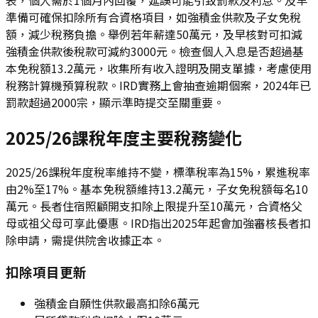
準備可確保扣除所有合資格項目，如強積金供款及子女免稅
額，減少稅務負擔。舉例若年薪達50萬元，及早核對可扣減
強積金供款後稅款可減約3000元。檢查個人入息是否超過基
本免稅額13.2萬元，收集所有收入證明及開支單據，考慮使用
稅務計算機預算稅款。IRD實務上會抽查逾期個案，2024年已
罰款超過2000宗，顯示準時提交至關重要。
2025/26課稅年度主要稅務變化
2025/26課稅年度稅率維持不變，標準稅率為15%，累進稅率
由2%至17%。基本免稅額維持13.2萬元，子女免稅額每名10
萬元。長者住宿照顧開支扣除上限提升至10萬元，合資格父
母或祖父母可享此優惠。IRD指出2025年起會加強審核長者扣
除申請，需提供院舍收據正本。
扣除項目更新
強積金自願性供款最高扣除6萬元