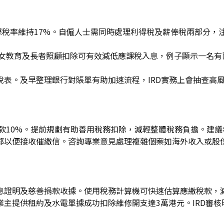
高邊際稅率維持17%。自僱人士需同時處理利得稅及薪俸稅兩部分
女教育及長者照顧扣除可有效減低應課稅入息，例子顯示一名有兩
表。及早整理銀行對賬單有助加速流程，IRD實務上會抽查高
稅款10%。提前規劃有助善用稅務扣除，減輕整體稅務負擔。建
以便接收催繳信。咨詢專業意見處理複雜個案如海外收入或股份期
息證明及慈善捐款收據。使用稅務計算機可快速估算應繳稅款，減
主提供租約及水電單據成功扣除維修開支達3萬港元。IRD審核