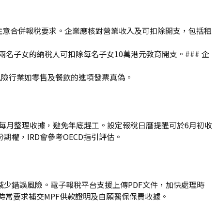
，注意合併報稅要求。企業應核對營業收入及可扣除開支，包括租
名子女的納稅人可扣除每名子女10萬港元教育開支。### 企
風險行業如零售及餐飲的進項發票真偽。
議每月整理收據，避免年底趕工。設定報稅日曆提醒可於6月初收
權，IRD會參考OECD指引評估。
少錯誤風險。電子報稅平台支援上傳PDF文件，加快處理時
時常要求補交MPF供款證明及自願醫保保費收據。