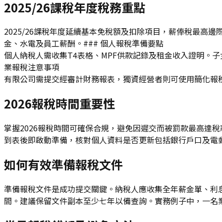
2025/26課稅年度稅務重點
2025/26課稅年度延續基本免稅額及扣除項目，薪俸稅最
金、水電及員工薪酬。### 個人報稅準備要點
個人納稅人需收集T4表格、MPF供款記錄及租金收入證明。子
業報稅注意事項
有限公司需提交經審計財務報表，獨資經營者則可使用簡化報稅
2026報稅時間重要性
掌握2026報稅時間可確保合規，避免因遲交而被罰款最高達
到表後即啟動準備，核對個人資料是否更新包括銀行戶口及電郵
如何有效準備報稅文件
準備報稅文件是成功提交關鍵。納稅人應收集全年薪金單、利
間。建議保留文件副本至少七年以備查詢。實務例子中，一名業