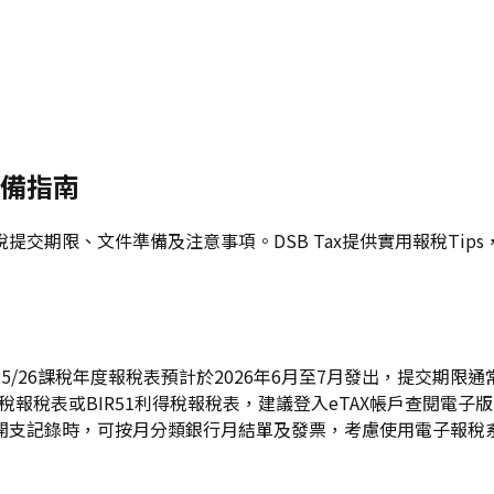
準備指南
利得稅提交期限、文件準備及注意事項。DSB Tax提供實用報稅T
25/26課稅年度報稅表預計於2026年6月至7月發出，提交期限
俸稅報稅表或BIR51利得稅報稅表，建議登入eTAX帳戶查閱
開支記錄時，可按月分類銀行月結單及發票，考慮使用電子報稅系