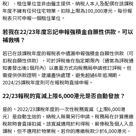
稅）、租住單位並非由僱主提供、納稅人本人及配偶在該課稅
年度不擁有任何住宅物業。扣除上限為100,000港元，每份報
稅表只可申報一個租住單位。
若我在22/23年度忘記申報強積金自願性供款，可以
補救嗎？
若已在該課稅年度的報稅表中遺漏申報強積金自願性供款（可
扣稅自願性供款），可於評稅後在指定期限內（通常為評稅通
知書發出後1個月內）以書面方式向稅務局申請修訂評稅。但
需提供供款證明。建議盡快處理，避免超過6年追溯期。
2024/25課稅年度則可在報稅時直接申報。
22/23報稅的寬減上限6,000港元是否自動發放？
是的。2022/23課稅年度的一次性稅務寬減（上限6,000港
元）是自動生效的，納稅人無需另行申請。稅務局在計算應繳
稅款時會直接扣減。該寬減適用於利得稅、薪俸稅及個人入息
課稅，但不適用於物業稅。若你的應繳稅款少於6,000港元，