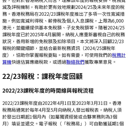
減及評稅機制，有助於更有效地規劃2024/25及未來年度的稅
務。香港稅務局在2022/23課稅年度推出了多項一次性寬減措
施，例如寬減利得稅、薪俸稅及個人入息課稅，上限為6,000
港元，並繼續提供基本免稅額、子女免稅額等。隨著2024/25
課稅年度已於2025年4月展開，納稅人應重新審視自己的稅務
狀況，善用新增的免稅額及扣除項目。本文將深入回顧22/23
報稅的關鍵細節，並結合最新稅務資訊（2024/25課稅年
度），協助你掌握報稅要點。如有需要，可使用我們的
稅務計
算機
快速估算應繳稅款，或透過
聯絡我們
獲取專業意見。
22/23報稅：課稅年度回顧
2022/23課稅年度的時間線與報稅流程
2022/23課稅年度由2022年4月1日至2023年3月31日。香港
稅務局通常於每年4月至5月向納稅人發出報稅表，納稅人須
於發出日期起1個月內（如屬獨資經營或合夥業務則為3個
月）填妥並遞交。電子報稅（「稅務易」）可自動獲延期1個