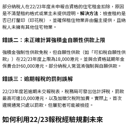
部分納稅人在22/23年度未申報合資格的住宅租金扣除，原因
是不清楚租約格式或業主未提供證明。
解決方法
：檢查租約是
否已打釐印（印花稅），並確保租住物業非由僱主提供，且納
稅人未擁有其他住宅物業。
錯誤二：未正確計算強積金自願性供款上限
強積金強制性供款免稅，但自願性供款（如「可扣稅自願性供
款」）在22/23年度上限為18,000港元，並與合資格延期年金
保費合計60,000港元。部分納稅人常混淆強制與自願供款。
錯誤三：逾期報稅的罰則誤解
22/23年度若逾期未交報稅表，稅務局可發出估計評稅，罰款
最高可達10,000港元，以及加徵欠稅附加費。實際上，首次
違規通常只處以罰款，但屢犯者可能被檢控。
如何利用22/23報稅經驗規劃未來