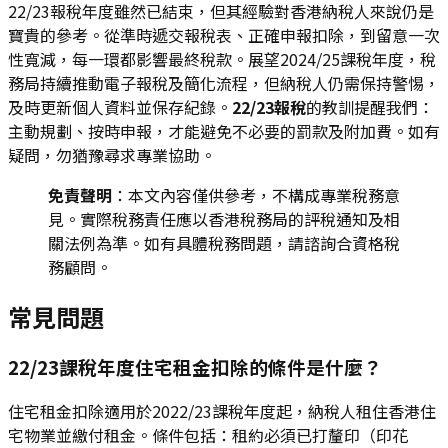
22/23報稅年度雖然已結束，但其經驗對香港納稅人來說仍是
寶貴的參考。從準時遞交報稅表、正確申報扣除，到留意一次
性寬減，每一環都影響最終稅款。展望2024/25課稅年度，稅
務局持續推動電子報稅及簡化流程，但納稅人仍需保持警惕，
及時更新個人資料並保存紀錄。
22/23報稅
的教訓提醒我們：
主動規劃、按時申報，才能避免不必要的罰款及附加費。如有
疑問，勿猶豫尋求專業協助。
免責聲明
：本文內容僅供參考，不構成專業稅務意
見。實際稅務責任應以香港稅務局的評稅通知及相
關法例為準。如有具體稅務問題，請諮詢合資格稅
務顧問。
常見問題
22/23課稅年度住宅租金扣除的條件是什麼？
住宅租金扣除適用於2022/23課稅年度起，納稅人租住香港住
宅物業並繳付租金。條件包括：租約必須已打釐印（印花