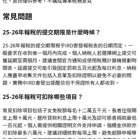
化。資訊僅供參考，不構成專業稅務意見
常見問題
25-26年報稅的提交期限是什麼時候？
25-26年報稅的提交期限視乎IRD寄發報稅表的日期而定，一
般要求在收到後一個月內完成。個人納稅人若選擇網上提交可
獲延期至兩個月，建議查閱官方通知或使用稅務計算機規劃時
間表。延遲提交可能引致固定罰款五百元起及每日利息，納稅
人應盡早收集文件包括入息單及扣除證明以避免不必要的問
題。實務中IRD會發出提醒信但不保證所有人都收到。
25-26年報稅可扣除哪些項目？
常見扣除項目包括子女免稅額每名十二萬五千元、長者住宿開
支上限十萬元、居所貸款利息上限十萬元及認可慈善捐款最低
一百元起。個人需提供相關證明文件支持申請，強積金供款亦
可扣除最多六萬元。建議詳細核對每項上限，避免超額申報導