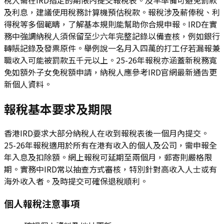
及利息，建議使用稅務計算機預估稅款。報稅涉及薪俸稅、利
得稅等多個範疇，了解基本規則能幫助你合規申報。IRD在實
務中強調納稅人須保留至少六年完整記錄以備查核，例如銀行
轉賬記錄及發票原件。舉例說一名月入四萬的打工仔若漏報兼
職收入可能被罰款五千元以上。25-26年報稅亦涵蓋新稅務寬
免如額外子女免稅額申請，納稅人應參考IRD官網最新通告更
新個人資料。
報稅基本要求及期限
香港IRD要求大部分納稅人在收到報稅表後一個月內提交。
25-26年報稅適用於所有在港有收入的個人及公司，需申報全
年入息及扣除額。網上報稅可延期至兩個月，郵寄則嚴格限
期。實務中IRD常以抽查方式審核，特別針對高收入人士或有
海外收入者。及時提交可確保退稅順利。
個人報稅注意事項