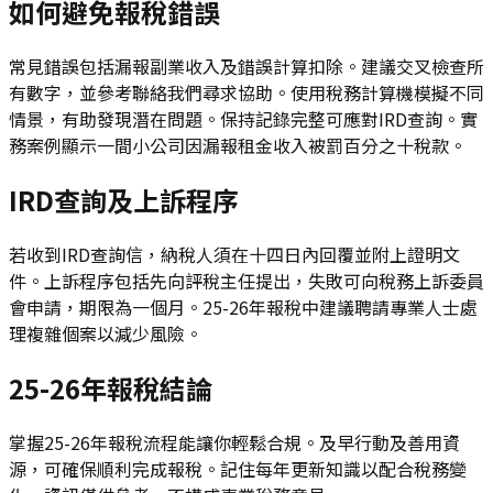
如何避免報稅錯誤
常見錯誤包括漏報副業收入及錯誤計算扣除。建議交叉檢查所
有數字，並參考聯絡我們尋求協助。使用稅務計算機模擬不同
情景，有助發現潛在問題。保持記錄完整可應對IRD查詢。實
務案例顯示一間小公司因漏報租金收入被罰百分之十稅款。
IRD查詢及上訴程序
若收到IRD查詢信，納稅人須在十四日內回覆並附上證明文
件。上訴程序包括先向評稅主任提出，失敗可向稅務上訴委員
會申請，期限為一個月。25-26年報稅中建議聘請專業人士處
理複雜個案以減少風險。
25-26年報稅結論
掌握25-26年報稅流程能讓你輕鬆合規。及早行動及善用資
源，可確保順利完成報稅。記住每年更新知識以配合稅務變