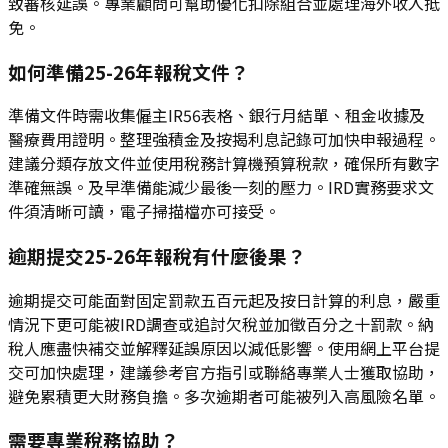
致審核延誤。專業顧問可幫助優化扣除組合並處理海外收入抵
免。
如何準備25-26年報稅文件？
準備文件時需收集僱主IR56表格、銀行月結單、租金收據及
醫療費用證明。整理強積金及按揭利息記錄可加快申報過程。
建議分類存放文件並使用稅務計算機預算稅款，確保所有數字
準確無誤。及早準備能減少最後一刻的壓力。IRD實務要求文
件須清晰可讀，電子掃描檔亦可接受。
逾期提交25-26年報稅有什麼後果？
逾期提交可能面對固定罰款五百元起及按日計算的利息，嚴重
情況下更可能被IRD調查或追討欠稅並加徵百分之十罰款。納
稅人應盡快補交並解釋延誤原因以減低影響。使用網上平台提
交可加快處理，建議參考官方指引或聯絡專業人士獲取協助，
避免累積更大財務負擔。多次逾期者可能被列入高風險名單。
需要專業稅務協助？