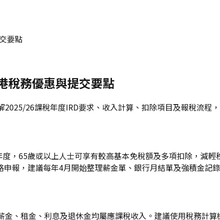
提交要點
度香港稅務優惠與提交要點
2025/26課稅年度IRD要求、收入計算、扣除項目及報稅流
課稅年度，65歲或以上人士可享有較高基本免稅額及多項扣除，減
略申報，建議每年4月開始整理薪金單、銀行月結單及強積金記
薪金、租金、利息及退休金均屬應課稅收入。建議使用稅務計算機