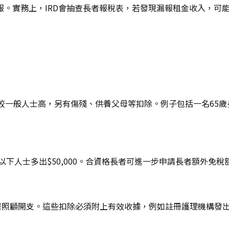
。實務上，IRD會抽查長者報稅表，若發現漏報租金收入，可
一般人士高，另有傷殘、供養父母等扣除。例子包括一名65歲長
較55歲以下人士多出$50,000。合資格長者可進一步申請長者額外
及家居照顧開支。這些扣除必須附上有效收據，例如註冊護理機構發