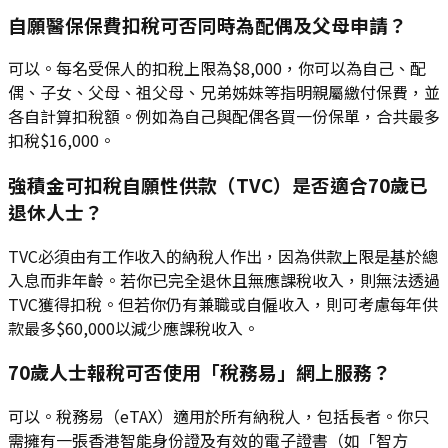
自願醫保保費扣稅可否同時為配偶及父母申請？
可以。每名受保人的扣稅上限為$8,000，你可以為自己、配
偶、子女、父母、祖父母、兄弟姊妹等指明親屬繳付保費，並
各自計算扣稅額。例如為自己與配偶各買一份保單，合共最多
扣稅$16,000。
強積金可扣稅自願性供款（TVC）是否適合70歲已
退休人士？
TVC必須由有工作收入的納稅人作出，因為供款上限是基於總
入息而非年齡。若你已完全退休且無應課稅收入，則無法透過
TVC獲得扣稅。但若你仍有兼職或自僱收入，則可考慮每年供
款最多$60,000以減少應課稅收入。
70歲人士報稅可否使用「稅務易」網上服務？
可以。稅務易（eTAX）適用於所有納稅人，包括長者。你只
需擁有一張香港智能身份證及有效的電子證書（如「智方