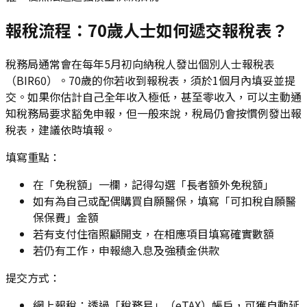
報稅流程：70歲人士如何遞交報稅表？
稅務局通常會在每年5月初向納稅人發出個別人士報稅表
（BIR60）。70歲的你若收到報稅表，須於1個月內填妥並提
交。如果你估計自己全年收入極低，甚至零收入，可以主動通
知稅務局要求豁免申報，但一般來說，稅局仍會按慣例發出報
稅表，建議依時填報。
填寫重點：
在「免稅額」一欄，記得勾選「長者額外免稅額」
如有為自己或配偶購買自願醫保，填寫「可扣稅自願醫
保保費」金額
若有支付住宿照顧開支，在相應項目填寫確實數額
若仍有工作，申報總入息及強積金供款
提交方式：
網上報稅：透過「稅務易」（eTAX）帳戶，可獲自動延