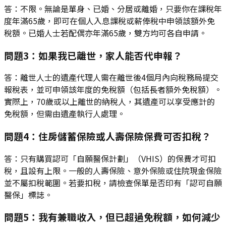
答：不限。無論是單身、已婚、分居或離婚，只要你在課稅年
度年滿65歲，即可在個人入息課稅或薪俸稅中申領該額外免
稅額。已婚人士若配偶亦年滿65歲，雙方均可各自申請。
問題3：如果我已離世，家人能否代申報？
答：離世人士的遺產代理人需在離世後4個月內向稅務局提交
報稅表，並可申領該年度的免稅額（包括長者額外免稅額）。
實際上，70歲或以上離世的納稅人，其遺產可以享受應計的
免稅額，但需由遺產執行人處理。
問題4：住房儲蓄保險或人壽保險保費可否扣稅？
答：只有購買認可「自願醫保計劃」（VHIS）的保費才可扣
稅，且設有上限。一般的人壽保險、意外保險或住院現金保險
並不屬扣稅範圍。若要扣稅，請檢查保單是否印有「認可自願
醫保」標誌。
問題5：我有兼職收入，但已超過免稅額，如何減少