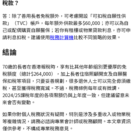
稅款？
答：除了善用長者免稅額外，可考慮開設「可扣稅自願性供
款」（TVC）帳戶，每年額外供款最多$60,000；亦可以為自
己或配偶購買自願醫保；若你有租樓或物業貸款利息，亦可申
請利息扣稅。建議使用
稅務計算機
比較不同策略的效果。
結論
70歲的長者在香港報稅時，享有比其他年齡組別更優厚的免
稅額度（總計$264,000），加上長者住宿照顧開支及自願醫
保扣稅等項目，只要妥善規劃，很多退休人士可以完全毋須繳
稅，甚至獲得稅務寬減。不過，稅務條例每年或有微調，
2024/25課稅年度的各項限額仍與上年度一致，但建議留意未
來會否有變動。
如果你對個人稅務狀況有疑問，特別是涉及多重收入或物業稅
等複雜情況，請務必諮詢專業會計師或稅務顧問。本文章資訊
僅供參考，不構成專業稅務意見。