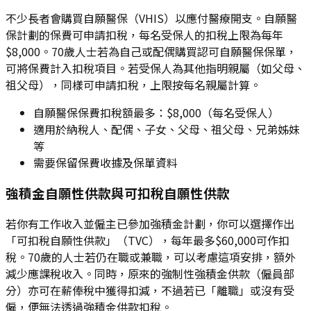
不少長者會購買自願醫保（VHIS）以應付醫療開支。自願醫
保計劃的保費可申請扣稅，每名受保人的扣稅上限為每年
$8,000。70歲人士若為自己或配偶購買認可自願醫保保單，
可將保費計入扣稅項目。若受保人為其他指明親屬（如父母、
祖父母），同樣可申請扣稅，上限按每名親屬計算。
自願醫保保費扣稅額最多：$8,000（每名受保人）
適用於納稅人、配偶、子女、父母、祖父母、兄弟姊妹
等
需要保留保費收據及保單資料
強積金自願性供款與可扣稅自願性供款
若你有工作收入並僱主已參加強積金計劃，你可以選擇作出
「可扣稅自願性供款」（TVC），每年最多$60,000可作扣
稅。70歲的人士若仍在職或兼職，可以考慮這項安排，額外
減少應課稅收入。同時，原來的強制性強積金供款（僱員部
分）亦可在薪俸稅中獲得扣減，不過若已「離職」或沒有受
僱，便無法透過強積金供款扣稅。