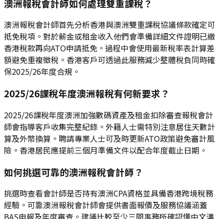
澳洲報稅會計師如何處理雙重課稅？
澳洲報稅會計師首先分析香港與澳洲雙重課稅協議條款確定可
抵免稅項。對於薪金或租金收入他們會準備詳細文件證明已繳
香港稅款再向ATO申請抵免。過程中會使用最新稅率表計算差
額避免重複徵稅。香港客戶可透過此服務減少整體稅負同時確
保2025/26年度合規。
2025/26課稅年度澳洲報稅有何新要求？
2025/26課稅年度澳洲加強數碼資產及租金扣除審查報稅會計
師會指導客戶收集完整紀錄。外籍人士需特別注意居住天數計
算及外幣換算。聘請專業人士可及時更新ATO政策避免審計風
險。香港居民應提前三個月準備文件以配合年度截止日期。
如何挑選可靠的澳洲報稅會計師？
挑選時查看會計師是否持有澳洲CPA資格並具備香港跨境稅務
經驗。可靠澳洲報稅會計師會提供書面報價及服務協議涵蓋
BAS申報及年度審查。建議比較至少三間事務所確認懂中文溝