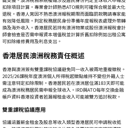
扣除項目計算。專業會計師熟悉ATO規則可確保合規並最大化
退稅。香港人常因不熟悉澳洲報稅期限而面臨罰款聘請專家能
有效降低風險。判定稅務居民身份準備年度報稅表處理外幣轉
換及海外收入。香港居民若持有澳洲物業或股份澳洲報稅會計
師會檢查是否需申報資本增值稅並計算折舊扣除例如出租公寓
可扣除維修費用及利息支出。
香港居民澳洲稅務責任概述
香港與澳洲簽有雙重課稅協議避免同一收入被兩地重複徵稅。
2025/26課稅年度澳洲個人所得稅起徵點維持不變但外籍人士
需注意特定扣除限制。香港居民若在澳洲居住滿183天即可能
成為澳洲稅務居民需申報全球收入。IRD與ATO每年交換金融
帳戶資料香港投資者若漏報租金收入可能被雙方追討稅款。
雙重課稅協議應用
協議涵蓋薪金租金及股息等收入類型香港居民可申請稅收抵