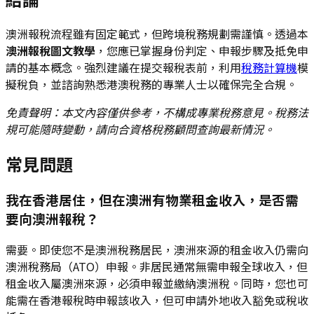
澳洲報稅流程雖有固定範式，但跨境稅務規劃需謹慎。透過本
澳洲報稅圖文教學
，您應已掌握身份判定、申報步驟及抵免申
請的基本概念。強烈建議在提交報稅表前，利用
稅務計算機
模
擬稅負，並諮詢熟悉港澳稅務的專業人士以確保完全合規。
免責聲明：本文內容僅供參考，不構成專業稅務意見。稅務法
規可能隨時變動，請向合資格稅務顧問查詢最新情況。
常見問題
我在香港居住，但在澳洲有物業租金收入，是否需
要向澳洲報稅？
需要。即使您不是澳洲稅務居民，澳洲來源的租金收入仍需向
澳洲稅務局（ATO）申報。非居民通常無需申報全球收入，但
租金收入屬澳洲來源，必須申報並繳納澳洲稅。同時，您也可
能需在香港報稅時申報該收入，但可申請外地收入豁免或稅收