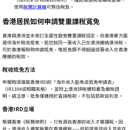
使用
稅務計算機
可預估稅負。
香港居民如何申請雙重課稅寬免
香港與澳洲並未簽訂全面性避免雙重課稅協定，但香港單方面
提供海外稅收抵免。若您就同一筆收入已在澳洲繳納澳洲稅，
可於香港報稅時申請抵免，惟抵免額不得超過該筆收入在香港
應繳的稅款。
稅收抵免方法
申報時須填寫香港IRD的「海外收入豁免或抵免申請表」
（IR1394或相關表格），並附上澳洲評稅通知書及繳稅證
明。請注意，抵免僅適用於直接稅款，不包括罰款或利息。
香港IRD立場
根據香港《稅務條例》，只有源自香港的收入才需課稅。因
此，澳洲收入通常無需在香港繳稅——但前提是該收入並非在