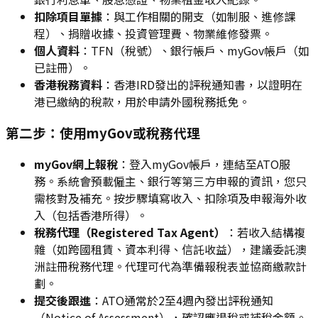
扣除項目單據
：與工作相關的開支（如制服、進修課
程）、捐贈收據、投資管理費、物業維修發票。
個人資料
：TFN（稅號）、銀行帳戶、myGov帳戶（如
已註冊）。
香港稅務資料
：香港IRD發出的評稅通知書，以證明在
港已繳納的稅款，用於申請外國稅務抵免。
第二步：使用myGov或稅務代理
myGov網上報稅
：登入myGov帳戶，連結至ATO服
務。系統會預載僱主、銀行等第三方申報的資訊，您只
需核對及補充。按步驟填寫收入、扣除項及申報海外收
入（包括香港所得）。
稅務代理（Registered Tax Agent）
：若收入結構複
雜（如跨國租賃、資本利得、信託收益），建議委託澳
洲註冊稅務代理。代理可代為準備報稅表並協商繳款計
劃。
提交後跟進
：ATO通常於2至4週內發出評稅通知
（Notice of Assessment），確認應退稅或補稅金額。