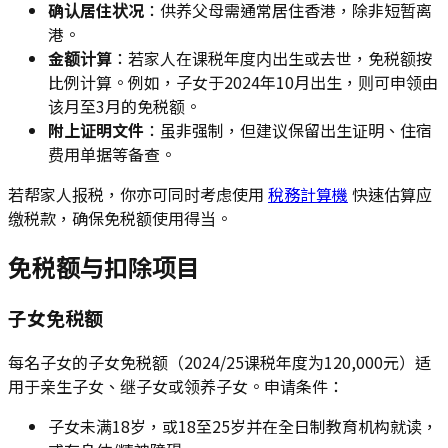
确认居住状况
：供养父母需通常居住香港，除非短暂离
港。
金额计算
：若家人在课税年度内出生或去世，免税额按
比例计算。例如，子女于2024年10月出生，则可申领由
该月至3月的免税额。
附上证明文件
：虽非强制，但建议保留出生证明、住宿
费用单据等备查。
若帮家人报税，你亦可同时考虑使用
稅務計算機
快速估算应
缴税款，确保免税额使用得当。
免税额与扣除项目
子女免税额
每名子女的子女免税额（2024/25课税年度为120,000元）适
用于亲生子女、继子女或领养子女。申请条件：
子女未满18岁，或18至25岁并在全日制教育机构就读，