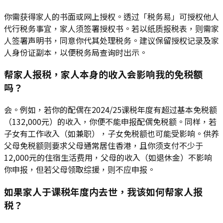
你需获得家人的书面或网上授权。透过「税务易」可授权他人
代行税务事宜，家人须签署授权书。若以纸质报税表，则需家
人签署声明书，同意你代其处理税务。建议保留授权记录及家
人身份证副本，以便税务局查询时出示。
帮家人报税，家人本身的收入会影响我的免税额
吗？
会。例如，若你的配偶在2024/25课税年度有超过基本免税额
（132,000元）的收入，你便不能申报配偶免税额。同样，若
子女有工作收入（如兼职），子女免税额也可能受影响。供养
父母免税额则要求父母通常居住香港，且你须支付不少于
12,000元的住宿生活费用，父母的收入（如退休金）不影响
你申报，但若父母领取综援，则不应申报。
如果家人于课税年度内去世，我该如何帮家人报
税？