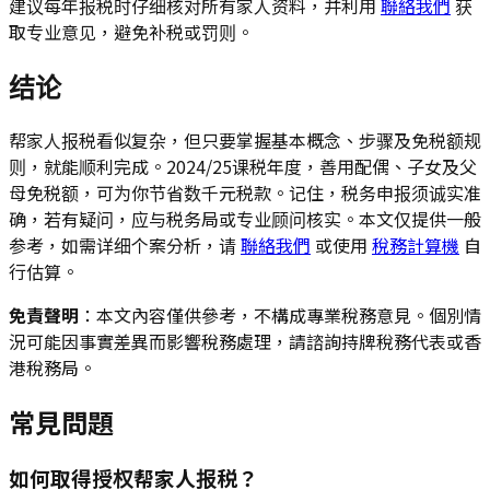
建议每年报税时仔细核对所有家人资料，并利用
聯絡我們
获
取专业意见，避免补税或罚则。
结论
帮家人报税看似复杂，但只要掌握基本概念、步骤及免税额规
则，就能顺利完成。2024/25课税年度，善用配偶、子女及父
母免税额，可为你节省数千元税款。记住，税务申报须诚实准
确，若有疑问，应与税务局或专业顾问核实。本文仅提供一般
参考，如需详细个案分析，请
聯絡我們
或使用
稅務計算機
自
行估算。
免責聲明
：本文內容僅供參考，不構成專業稅務意見。個別情
況可能因事實差異而影響稅務處理，請諮詢持牌稅務代表或香
港稅務局。
常見問題
如何取得授权帮家人报税？