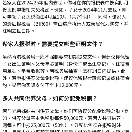
若家人在2024/25年度内去世，你可在你的报税表中按实际月
份比例申报相关免税额。例如，子女于2024年11月去世，则
可申领子女免税额由4月至10月（共7个月）。同时，该家人
的最后报税表（BIR60）需由遗产执行人或亲属代为递交，并
注明去世日期。
帮家人报税时，需要提交哪些证明文件？
虽然香港税务局一般不强制要求初期提交文件，但建议你保留
子女出生证明、父母年龄证明（身份证或出生登记）、住宿费
用单据、学费收据等。若税务局抽查，需在14日内提供。此
外，若申报供养父母免税额，建议保留银行转账记录或住宿合
约，显示你实际支付了至少12,000元。
多人共同供养父母，如何分配免税额？
若与兄弟姊妹共同供养父母，你们可协议分配免税额总额。例
如，供养父母基本免税额每名50,000元，若两人共同供养，
则每人可申报25,000元（50%）。分配比例须在报税时注