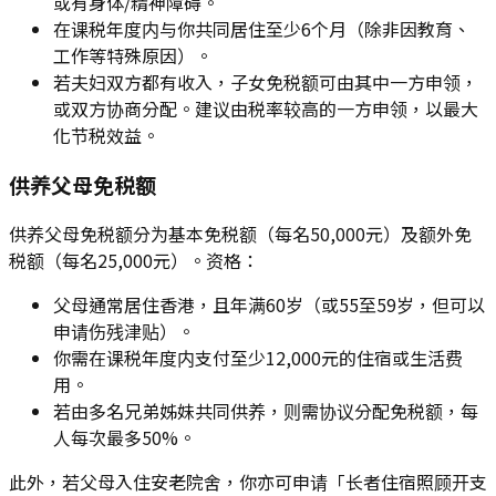
或有身体/精神障碍。
在课税年度内与你共同居住至少6个月（除非因教育、
工作等特殊原因）。
若夫妇双方都有收入，子女免税额可由其中一方申领，
或双方协商分配。建议由税率较高的一方申领，以最大
化节税效益。
供养父母免税额
供养父母免税额分为基本免税额（每名50,000元）及额外免
税额（每名25,000元）。资格：
父母通常居住香港，且年满60岁（或55至59岁，但可以
申请伤残津贴）。
你需在课税年度内支付至少12,000元的住宿或生活费
用。
若由多名兄弟姊妹共同供养，则需协议分配免税额，每
人每次最多50%。
此外，若父母入住安老院舍，你亦可申请「长者住宿照顾开支