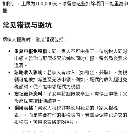
扣除」，上限为100,000元。请留意这些扣除项目不能重复申
报。
常见错误与避坑
帮家人报税时，常见错误包括：
重复申报免税额
：同一家人不可由多于一位纳税人同时
申领。若你与配偶或兄弟姊妹同时申报，税务局会要求
澄清。
忽略收入影响
：若家人有收入（如租金、兼职），免税
额可能被扣减甚至无法申领。例如，配偶的收入超过免
税额时，便不能申领配偶免税额。
忘记更新资料
：子女年龄超限或毕业，需停止申报；父
母离世需按比例结算。
误用表格
：帮家人报税并非使用独立的「家人报税
表」，而是整合在你的报税表内。若需要调整已递交的
报税表，可用IR表格第R4A号。