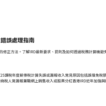
報稅錯誤處理指南
誤的修正方法。了解IRD最新要求、罰則及如何透過稅務計算機
24/25課稅年度薪俸稅計算失誤或漏報收入常見原因包括誤填免
納稅人常漏報兼職網上銷售收入或股票分紅香港IRD近年加強與