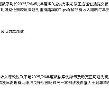
字對於2025/26課稅年度IRD提供有限期修正途徑包括提
行動可減低罰款風險避免重複錯誤的Tips保留所有收入證明每年
可減低罰款風險
兼職收入導致稅款不足2025/26年度類似案例顯示及時更正可避
請及早處理有助維持良好稅務紀錄另一案例涉及自僱人士漏報業務