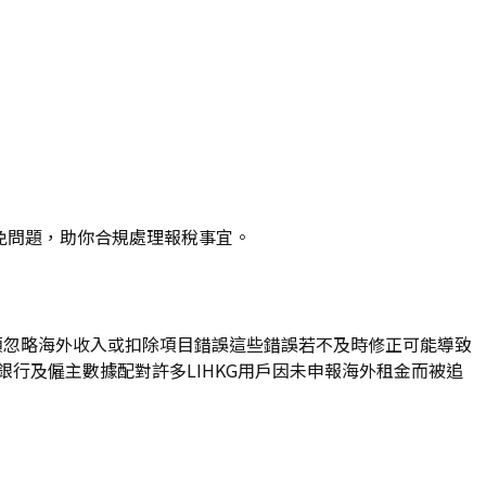
避免問題，助你合規處理報稅事宜。
稅額忽略海外收入或扣除項目錯誤這些錯誤若不及時修正可能導致
銀行及僱主數據配對許多LIHKG用戶因未申報海外租金而被追