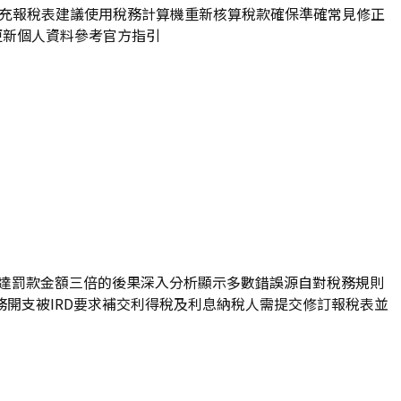
交補充報稅表建議使用稅務計算機重新核算稅款確保準確常見修正
更新個人資料參考官方指引
免高達罰款金額三倍的後果深入分析顯示多數錯誤源自對稅務規則
開支被IRD要求補交利得稅及利息納稅人需提交修訂報稅表並