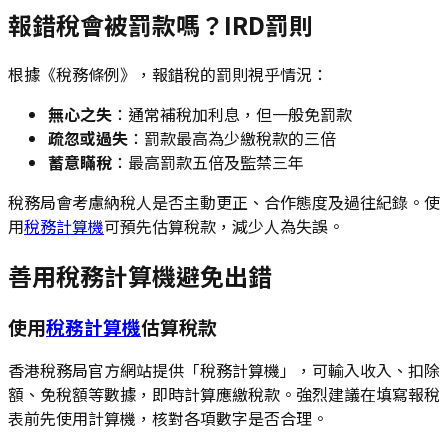
報錯稅會被罰款嗎？IRD罰則
根據《稅務條例》，報錯稅的罰則視乎情況：
無心之失
：通常補稅加利息，但一般免罰款
疏忽或過失
：罰款最高為少繳稅款的三倍
蓄意瞞稅
：最高罰款五倍及監禁三年
稅務局會考慮納稅人是否主動更正、合作態度及過往紀錄。使
用
稅務計算機
可預先估算稅款，減少人為失誤。
善用稅務計算機避免出錯
使用
稅務計算機
估算稅款
香港稅務局官方網站提供「稅務計算機」，可輸入收入、扣除
額、免稅額等數據，即時計算應繳稅款。強烈建議在填寫報稅
表前先使用計算機，核對各項數字是否合理。