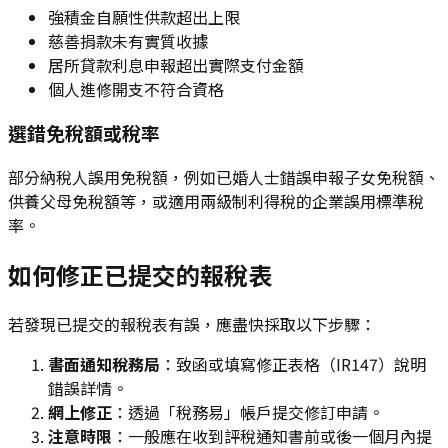
強積金自願性供款超出上限
慈善捐款未有實質收據
居所貸款利息申報超出實際支付金額
個人進修開支不符合資格
選錯免稅額或稅率
部分納稅人誤用免稅額，例如已婚人士錯誤申報子女免稅額、
供養父母免稅額等，或適用兩級制利得稅的企業誤用標準稅
率。
如何修正已提交的報稅表
若發現已提交的報稅表有誤，應盡快採取以下步驟：
書面通知稅務局
：致函或填寫修正表格（IR147）說明
錯誤詳情。
網上修正
：透過「稅務易」帳戶提交修訂申請。
注意時限
：一般應在收到評稅通知書前或後一個月內提