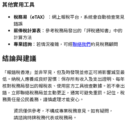
其他實用工具
稅務易（eTAX）
：網上報稅平台，系統會自動檢查常見
錯誤
薪俸稅計算表
：參考稅務局發出的「評稅通知書」中的
計算方法
專業諮詢
：若情況複雜，可經
聯絡我們
約見稅務顧問
結論與建議
「報錯稅香港」並非罕見，但及時發現並修正可將影響減至最
低。納稅人應養成良好習慣：保存所有收入及支出證明、每年
核對稅務局發出的報稅表、使用官方工具檢查數據。若不幸出
錯，立即聯絡稅務局並主動更正，通常可避免重罰。記住，稅
務責任是公民義務，謹慎處理才能安心。
資訊僅供參考，不構成專業稅務意見。如有疑問，
請諮詢持牌稅務代表或稅務局。