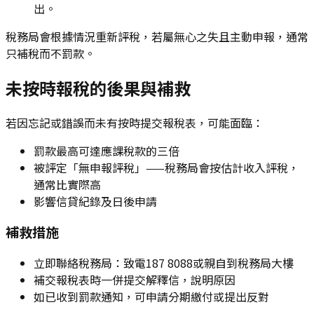
出。
稅務局會根據情況重新評稅，若屬無心之失且主動申報，通常
只補稅而不罰款。
未按時報稅的後果與補救
若因忘記或錯誤而未有按時提交報稅表，可能面臨：
罰款最高可達應課稅款的三倍
被評定「無申報評稅」——稅務局會按估計收入評稅，
通常比實際高
影響信貸紀錄及日後申請
補救措施
立即聯絡稅務局：致電187 8088或親自到稅務局大樓
補交報稅表時一併提交解釋信，說明原因
如已收到罰款通知，可申請分期繳付或提出反對