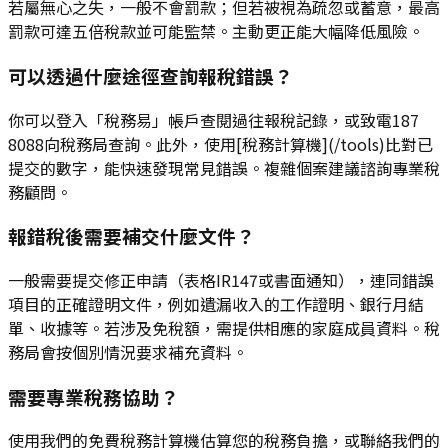
若屬無心之失，一般不會罰款；但若被視為疏忽或蓄意，最高
罰款可達五倍稅款並可能監禁。主動更正能大幅降低風險。
可以透過什麼途徑查詢報稅錯誤？
你可以登入「稅務易」帳戶查閱過往報稅記錄，或致電187
8088向稅務局查詢。此外，使用[稅務計算機](/tools)比對已
提交的數字，能快速發現常見錯誤。複雜個案建議諮詢專業稅
務顧問。
報錯稅後需要補交什麼文件？
一般需要提交修正申請（表格IR147或書面通知），連同錯誤
項目的正確證明文件，例如遺漏收入的工作證明、銀行月結
單、收據等。若涉及免稅額，需提供相應的家庭成員資料。稅
務局會按個別情況要求補充資料。
需要專業稅務協助？
使用我們的免費稅務計算機估算您的稅務負擔，或聯絡我們的