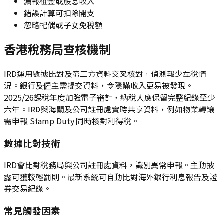
漏報租金或股息收入
錯誤計算可扣除開支
忽略配偶或子女免稅額
香港稅務局查核機制
IRD運用數據比對及第三方資料交叉核對，偵測報少左稅情
況。銀行及僱主需提交資料，令隱瞞收入更易被發現。
2025/26課稅年度加強電子審計，納稅人應保留完整紀錄至少
六年。IRD與海關及公司註冊處實時共享資料，例如物業轉讓
需申報 Stamp Duty 同時核對利得稅。
數據比對技術
IRD會比對稅務局與公司註冊處資料，識別異常申報。主動披
露可獲較輕罰則。最新系統可自動比對海外銀行利息報告及證
券交易紀錄。
常見觸發因素