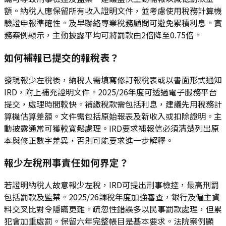
額。納稅人應保留所有收入證明文件，並考慮使用稅務計算機
驗證申報準確性。及早聯絡專業稅務顧問可避免累積利息。實
務案例顯示，主動披露平均可將罰款由2倍降至0.75倍。
如何補報已提交的報稅表？
發現報少左稅後，納稅人需填寫修訂報稅表或以書面形式通知
IRD，附上補充證明文件。2025/26年度可透過電子服務平台
提交，處理時間較快。補繳稅款需包括利息，建議先用稅務計
算機估算差額。文件需包括原始報表及新收入或扣除證明。主
動披露通常可獲較寬鬆處理。IRD要求補報信必須清楚列出原
本與修正數字差異，否則可能要求進一步解釋。
報少左稅刑事責任如何界定？
若證明納稅人故意報少左稅，IRD可提出刑事檢控，最高刑罰
包括罰款及監禁。2025/26課稅年度加強審查，銀行及僱主資
料交叉比對令隱瞞更難。疏忽性錯誤多以民事罰款處理，但累
犯會加重處罰。保留六年完整帳目是基本要求。法院案例顯