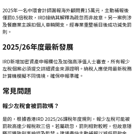
2025年一名中環會計師漏報海外顧問費15萬元，主動補報後
僅罰0.5倍稅款，IRD接納其解釋為疏忽而非故意。另一案例涉
及餐廳業主誤扣個人車輛開支，經專業重整帳目後成功減免罰
則。
2025/26年度最新發展
IRD新增加密資產申報欄位及加強高淨值人士審查，所有報少
左稅個案必須提交詳細資金來源證明。納稅人應使用最新稅務
計算機模擬不同情境，確保申報準確。
常見問題
報少左稅會被罰款嗎？
是的，根據香港IRD 2025/26課稅年度規則，報少左稅可能被
罰款高達少報稅款三倍。若屬疏忽，罰則相對較輕，但故意隱
瞞可導致刑事檢控及監禁。建議盡快主動補報以減低罰款金