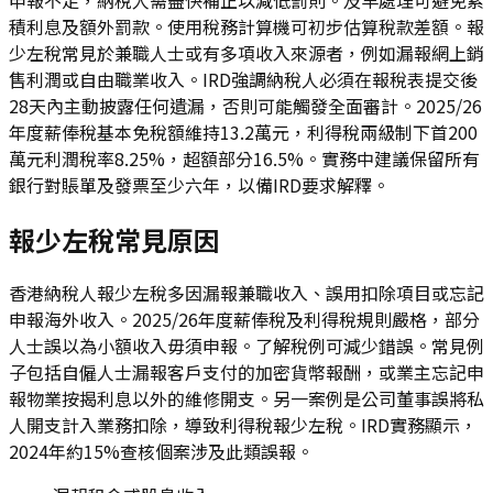
積利息及額外罰款。使用稅務計算機可初步估算稅款差額。報
少左稅常見於兼職人士或有多項收入來源者，例如漏報網上銷
售利潤或自由職業收入。IRD強調納稅人必須在報稅表提交後
28天內主動披露任何遺漏，否則可能觸發全面審計。2025/26
年度薪俸稅基本免稅額維持13.2萬元，利得稅兩級制下首200
萬元利潤稅率8.25%，超額部分16.5%。實務中建議保留所有
銀行對賬單及發票至少六年，以備IRD要求解釋。
報少左稅常見原因
香港納稅人報少左稅多因漏報兼職收入、誤用扣除項目或忘記
申報海外收入。2025/26年度薪俸稅及利得稅規則嚴格，部分
人士誤以為小額收入毋須申報。了解稅例可減少錯誤。常見例
子包括自僱人士漏報客戶支付的加密貨幣報酬，或業主忘記申
報物業按揭利息以外的維修開支。另一案例是公司董事誤將私
人開支計入業務扣除，導致利得稅報少左稅。IRD實務顯示，
2024年約15%查核個案涉及此類誤報。