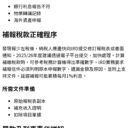
銀行利息報告不符
物業轉讓記錄
海外資產申報
補報稅款正確程序
發現報少左稅後，納稅人應盡快向IRD提交修訂報稅表或書面
通知。2025/26年度建議透過電子平台提交，加快處理。計算
補繳稅款時，可參考稅務計算機得出準確數字。IRD實務要求
補報信件必須列明原本申報數字、遺漏金額及原因，並附上支
持文件。延遲補報可能累積每月1%利息。
所需文件準備
原始報稅表副本
補充收入證明
扣除項目單據