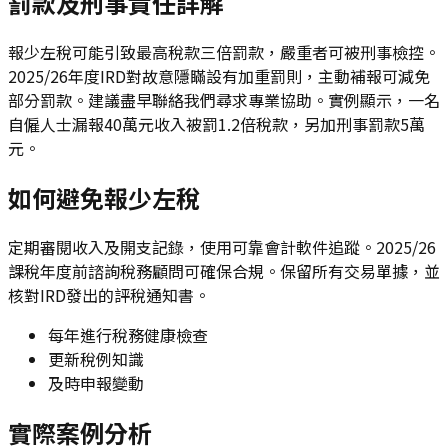
罰款及刑事責任詳解
報少左稅可能引致最高稅款三倍罰款，嚴重者可被刑事檢控。
2025/26年度IRD對故意隱瞞設有加重罰則，主動補報可減免
部分罰款。建議盡早聯絡我們尋求專業協助。實例顯示，一名
自僱人士漏報40萬元收入被罰1.2倍稅款，另加刑事罰款5萬
元。
如何避免報少左稅
定期審閱收入及開支記錄，使用可靠會計軟件追蹤。2025/26
課稅年度前諮詢稅務顧問可確保合規。保留所有交易單據，並
核對IRD發出的評稅通知書。
每年進行稅務健康檢查
更新稅例知識
及時申報變動
實際案例分析