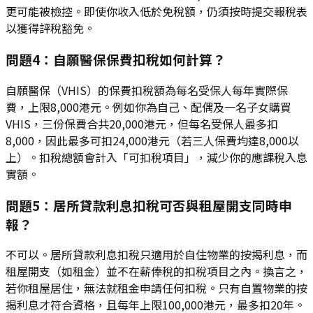
更可能被檢控。即使你收入低於免稅額，仍須按時提交報稅表
以獲得評稅豁免。
問題4：自願醫保保費扣稅如何計算？
自願醫保（VHIS）的保費扣稅額為每名受保人每年實際保
費，上限8,000港元。例如你為自己、配偶及一名子女購買
VHIS，三份保費合共20,000港元，但每名受保人最多扣
8,000，因此最多可扣24,000港元（若三人保費均達8,000以
上）。扣稅總額會計入「可扣稅項目」，減少你的應課稅入息
實額。
問題5：居所貸款利息扣稅可否與租屋開支同時申
報？
不可以。居所貸款利息扣稅只適用於自住物業的按揭利息，而
租屋開支（如租金）並不在薪俸稅的扣稅項目之內。換言之，
若你租屋居住，無法就租金申請任何扣稅。只有自置物業的按
揭利息才符合資格，且每年上限100,000港元，最多扣20年。