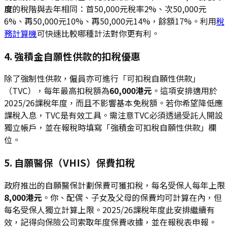
度
的稅階與去年相同：首50,000元稅率2%、次50,000元
6%、再50,000元10%、再50,000元14%，餘額17%。利用
稅
務計算機
可快速比較哪種計法對你更有利。
4. 強積金自願性供款的扣稅優惠
除了強制性供款，僱員亦可進行「可扣稅自願性供款」
（TVC），每年最高扣稅額為
60,000港元
。這項安排適用於
2025/26課稅年度，而且不影響基本免稅額。若你希望降低應
課稅入息，TVC是有效工具。需注意TVC必須透過受託人開設
獨立帳戶，並在報稅時填寫「強積金可扣稅自願性供款」欄
位。
5. 自願醫保（VHIS）保費扣稅
政府推出的自願醫保計劃保費可獲扣稅，每名受保人每年上限
8,000港元
。你、配偶、子女及父母的保費均可計算在內，但
每名受保人獨立計算上限。2025/26課稅年度此安排繼續有
效，記得向保險公司索取年度保費收據，並在報稅表申報。