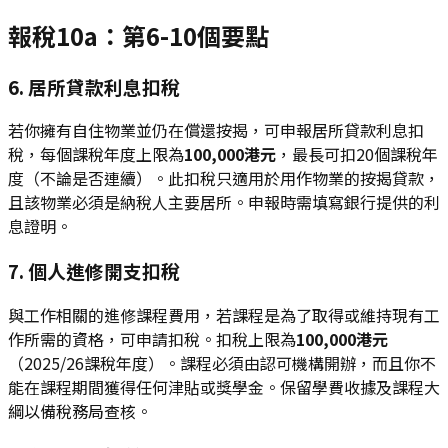
報稅10a：第6-10個要點
6. 居所貸款利息扣稅
若你擁有自住物業並仍在償還按揭，可申報居所貸款利息扣
稅，每個課稅年度上限為
100,000港元
，最長可扣20個課稅年
度（不論是否連續）。此扣稅只適用於用作物業的按揭貸款，
且該物業必須是納稅人主要居所。申報時需填寫銀行提供的利
息證明。
7. 個人進修開支扣稅
與工作相關的進修課程費用，若課程是為了取得或維持現有工
作所需的資格，可申請扣稅。扣稅上限為
100,000港元
（2025/26課稅年度）。課程必須由認可機構開辦，而且你不
能在課程期間獲得任何津貼或獎學金。保留學費收據及課程大
綱以備稅務局查核。