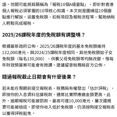
語。坊間可能將其簡稱為「報稅10個A級要點」，即針對香港
個人報稅必須掌握的10項核心知識。本文就是圍繞這10個要
點進行解說，涵蓋免稅額、扣稅項目及報稅流程等，幫助納稅
人輕鬆完成報稅。
2025/26課稅年度的免稅額有調整嗎？
根據最新政府公佈，2025/26課稅年度的基本免稅額維持
132,000港元，與2024/25課稅年度相同。其他免稅額如子女
免稅額（每名130,000）、供養父母免稅額等均無改變。惟每
年財政預算案可能會有微調，建議留意稅務局官方公佈。
錯過報稅截止日期會有什麼後果？
若未能在限期前提交報稅表，稅務局有權發出「估計評稅」，
即按你的入息資料估算稅款，通常比實際應繳金額更高。此
外，逾期報稅可能被罰款，最高可達10,000港元，屢次違規
更可能被檢控。即使你收入低於免稅額，仍須按時提交報稅表
以獲得評稅豁免。