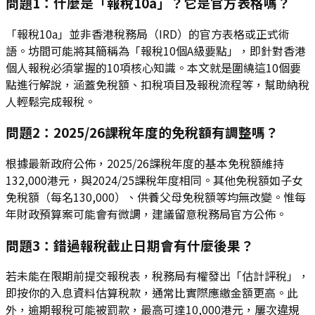
問題1：什麼是「報稅10a」？它是官方表格嗎？
「報稅10a」並非香港稅務局（IRD）的官方表格或正式術
語。坊間可能將其簡稱為「報稅10個A級要點」，即針對香港
個人報稅必須掌握的10項核心知識。本文就是圍繞這10個要
點進行解說，涵蓋免稅額、扣稅項目及報稅流程等，幫助納稅
人輕鬆完成報稅。
問題2：2025/26課稅年度的免稅額有調整嗎？
根據最新政府公佈，2025/26課稅年度的基本免稅額維持
132,000港元，與2024/25課稅年度相同。其他免稅額如子女
免稅額（每名130,000）、供養父母免稅額等均無改變。惟每
年財政預算案可能會有微調，建議留意稅務局官方公佈。
問題3：錯過報稅截止日期會有什麼後果？
若未能在限期前提交報稅表，稅務局有權發出「估計評稅」，
即按你的入息資料估算稅款，通常比實際應繳金額更高。此
外，逾期報稅可能被罰款，最高可達10,000港元，屢次違規