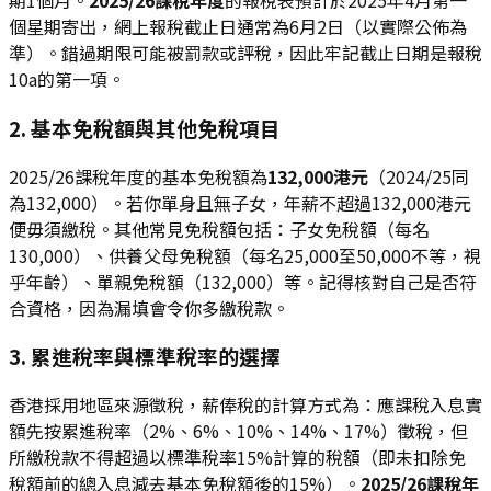
期1個月。
2025/26課稅年度
的報稅表預計於2025年4月第一
個星期寄出，網上報稅截止日通常為6月2日（以實際公佈為
準）。錯過期限可能被罰款或評稅，因此牢記截止日期是報稅
10a的第一項。
2. 基本免稅額與其他免稅項目
2025/26課稅年度的基本免稅額為
132,000港元
（2024/25同
為132,000）。若你單身且無子女，年薪不超過132,000港元
便毋須繳稅。其他常見免稅額包括：子女免稅額（每名
130,000）、供養父母免稅額（每名25,000至50,000不等，視
乎年齡）、單親免稅額（132,000）等。記得核對自己是否符
合資格，因為漏填會令你多繳稅款。
3. 累進稅率與標準稅率的選擇
香港採用地區來源徵稅，薪俸稅的計算方式為：應課稅入息實
額先按累進稅率（2%、6%、10%、14%、17%）徵稅，但
所繳稅款不得超過以標準稅率15%計算的稅額（即未扣除免
稅額前的總入息減去基本免稅額後的15%）。
2025/26課稅年