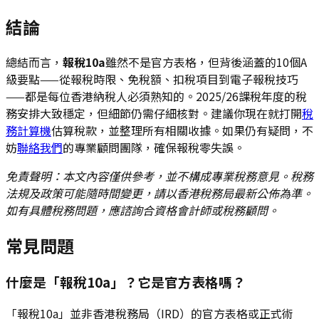
結論
總結而言，
報稅10a
雖然不是官方表格，但背後涵蓋的10個A
級要點——從報稅時限、免稅額、扣稅項目到電子報稅技巧
——都是每位香港納稅人必須熟知的。2025/26課稅年度的稅
務安排大致穩定，但細節仍需仔細核對。建議你現在就打開
稅
務計算機
估算稅款，並整理所有相關收據。如果仍有疑問，不
妨
聯絡我們
的專業顧問團隊，確保報稅零失誤。
免責聲明：本文內容僅供參考，並不構成專業稅務意見。稅務
法規及政策可能隨時間變更，請以香港稅務局最新公佈為準。
如有具體稅務問題，應諮詢合資格會計師或稅務顧問。
常見問題
什麼是「報稅10a」？它是官方表格嗎？
「報稅10a」並非香港稅務局（IRD）的官方表格或正式術