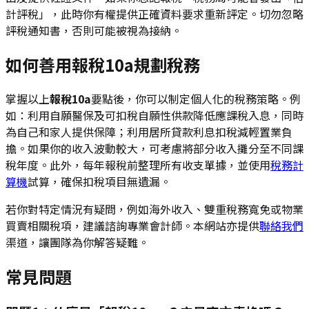
計評稅」，此時你有權提供正確資料要求重新評定。切勿忽略
評稅通知書，否則可能被視為接納。
如何善用報稅10a規劃稅務
掌握以上
報稅10a
要點後，你可以制定個人化的稅務策略。例
如：利用自願醫保及可扣稅自願性供款降低應課稅入息，同時
為自己和家人提供保障；利用居所貸款利息扣稅減輕置業負
擔。如果你的收入波動較大，可考慮將部分收入攤分至不同課
稅年度。此外，每年報稅前整理所有收支單據，並使用
稅務計
算機
試算，確保扣稅項目無遺漏。
若你對特定情況有疑問，例如海外收入、雙重稅務寬免或物業
買賣相關稅項，建議諮詢專業會計師。本網站亦提供
聯絡我們
渠道，讓團隊為你解答疑難。
常見問題