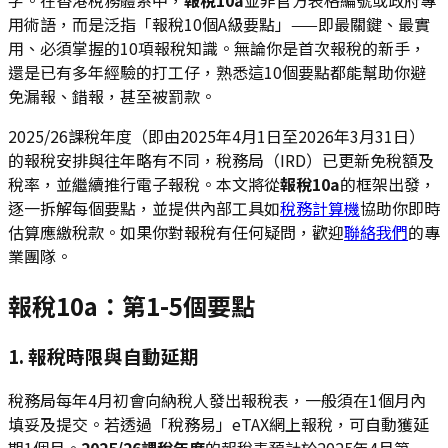
用術語，而是泛指「報稅10個A級要點」——即最關鍵、最實
用、必須掌握的10項報稅知識。無論你是首次報稅的新手，
還是已有多年經驗的打工仔，熟悉這10個要點都能幫助你避
免漏報、錯報，甚至被罰款。
2025/26課稅年度（即由2025年4月1日至2026年3月31日）
的報稅安排與往年略有不同，稅務局（IRD）已更新免稅額及
稅率，並繼續推行電子報稅。本文將從
報稅10a
的框架出發，
逐一拆解每個要點，並提供內部工具如
稅務計算機
協助你即時
估算應繳稅款。如果你對報稅有任何疑問，歡迎
聯絡我們
的專
業團隊。
報稅10a：第1-5個要點
1. 報稅時限與自動延期
稅務局每年4月初會向納稅人發出報稅表，一般須在1個月內
填妥及提交。若透過「稅務易」eTAX網上報稅，可自動獲延