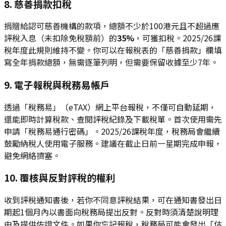
8. 慈善捐款扣稅
捐贈給認可慈善機構的款項，總額不少於100港元且不超過應
評稅入息（未扣除免稅額前）的
35%
，可獲扣稅。2025/26課
稅年度此規則維持不變。你可以在報稅表的「慈善捐款」欄填
寫全年捐款總額，無需逐筆列明，但需要保留收據至少7年。
9. 電子報稅與稅務易帳戶
透過「稅務易」（eTAX）網上平台報稅，不僅可自動延期，
還能即時計算稅款、查閱評稅紀錄及下載稅單。首次使用需先
申請「稅務易通行密碼」。2025/26課稅年度，稅務局會繼續
鼓勵納稅人使用電子服務。建議在截止日前一星期完成申報，
避免網絡擠塞。
10. 覆核與反對評稅的權利
收到評稅通知書後，若你不同意評稅結果，可在通知書發出日
期起1個月內以書面向稅務局提出反對。反對時須清楚說明理
由及提供佐證文件。如果你忘記報稅，稅務局可能會發出「估