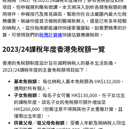
項目，但申報規則略有微調。本文將深入剖析各類免稅額的適
用條件、申報技巧及常見誤區，幫助你在合法範圍內最大化稅
務優惠。無論你是首次報稅的職場新鮮人，還是已有多年經驗
的納稅人，這份指南都能讓你快速掌握要點。如需更精準的計
算，可使用我們的
稅務計算機
快速估算應繳稅款。
2023/24課稅年度香港免稅額一覽
香港的免稅額制度設計旨在減輕納稅人的基本生活負擔。
2023/24課稅年度的主要免稅額項目如下：
基本免稅額：
每位納稅人基本免稅額為 HK$132,000，
適用於所有個人。
子女免稅額：
每名子女可獲 HK$130,000，在子女出生
的課稅年度，該名子女的免稅額可額外增加至
HK$260,000（但需注意不得與其他子女重複計算，且
僅限出生年度）。
供養父母／祖父母免稅額：
受養人年齡及與納稅人同住