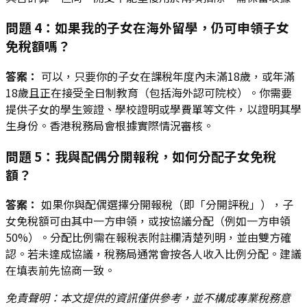
問題 4：如果我的子女在海外留學，仍可申領子女
免稅額嗎？
答案：
可以，只要你的子女在課稅年度內未滿18歲，或年滿
18歲且正在接受全日制教育（包括海外認可院校）。你需要
提供子女的學生簽證、學校證明或學費單等文件，以證明其學
生身份。香港稅務局會根據實際情況審核。
問題 5：我與配偶分開報稅，如何分配子女免稅
額？
答案：
如果你與配偶選擇分開報稅（即「分開評稅」），子
女免稅額可由其中一方申領，或按協議分配（例如一方申領
50%）。分配比例需在報稅表附註欄清楚列明，並由雙方確
認。若未達成協議，稅務局通常會按各人收入比例分配。建議
在填表前先協商一致。
免責聲明：本文提供的資訊僅供參考，並不構成專業稅務意