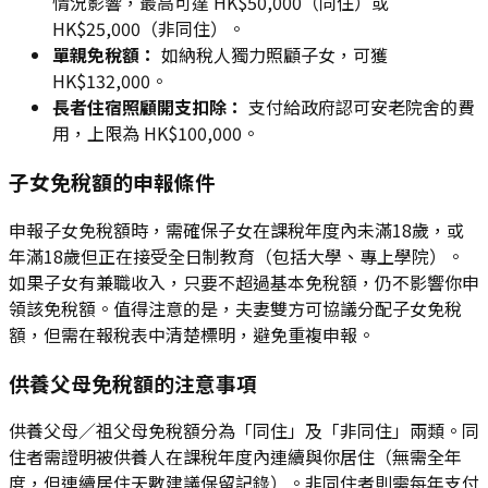
情況影響，最高可達 HK$50,000（同住）或
HK$25,000（非同住）。
單親免稅額：
如納稅人獨力照顧子女，可獲
HK$132,000。
長者住宿照顧開支扣除：
支付給政府認可安老院舍的費
用，上限為 HK$100,000。
子女免稅額的申報條件
申報子女免稅額時，需確保子女在課稅年度內未滿18歲，或
年滿18歲但正在接受全日制教育（包括大學、專上學院）。
如果子女有兼職收入，只要不超過基本免稅額，仍不影響你申
領該免稅額。值得注意的是，夫妻雙方可協議分配子女免稅
額，但需在報稅表中清楚標明，避免重複申報。
供養父母免稅額的注意事項
供養父母／祖父母免稅額分為「同住」及「非同住」兩類。同
住者需證明被供養人在課稅年度內連續與你居住（無需全年
度，但連續居住天數建議保留記錄）。非同住者則需每年支付