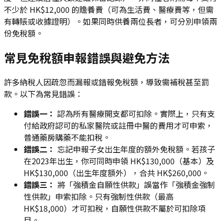
不少於 HK$12,000 的贍養費（可為生活費、醫療費等，但需
有轉賬或收據證明）。如果同時供養兩位長者，可分別申領兩
份免稅額。
常見免稅額申報錯誤與避免方法
許多納稅人因疏忽而漏報或錯報免稅額，導致需補稅甚至罰
款。以下為常見錯誤：
錯誤一：
認為所有醫療開支都可扣除。實際上，只有支
付給政府認可的私家醫院或註冊中醫的費用才可申索，
普通藥房購藥不能扣稅。
錯誤二：
忘記申報子女出生年度的額外免稅額。若孩子
在2023年出生，你可同時申領 HK$130,000（基本）及
HK$130,000（出生年度額外），合共 HK$260,000。
錯誤三：
將「強積金自願性供款」誤當作「強積金強制
性供款」申索扣除。只有強制性供款（最高
HK$18,000）才可扣稅，自願性供款不屬於可扣除項
目。