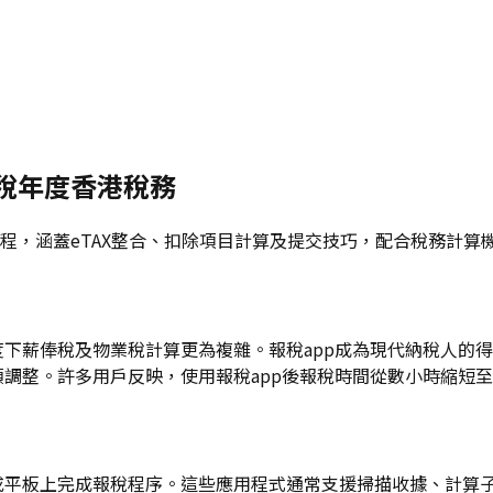
課稅年度香港稅務
稅流程，涵蓋eTAX整合、扣除項目計算及提交技巧，配合稅務計
年度下薪俸稅及物業稅計算更為複雜。報稅app成為現代納稅人的
額調整。許多用戶反映，使用報稅app後報稅時間從數小時縮短
機或平板上完成報稅程序。這些應用程式通常支援掃描收據、計算