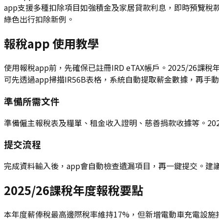
app支援多種扣除項目如強積金及家居貸款利息，即時預覽稅款
綠色出行扣除新例。
報稅app 使用教學
使用報稅app前，先確保已註冊IRD eTAX帳戶。2025/
可先透過app掃描IR56B表格，系統自動提取薪金數據，再手
準備所需文件
準備僱主報稅表及糧單、租金收入證明、慈善捐款收據等。202
提交流程
完成資料輸入後，app會自動檢查遺漏項目，再一鍵提交。建
2025/26課稅年度報稅要點
本年度薪俸稅最高邊際稅率維持17%，但新增電動車充電設施扣