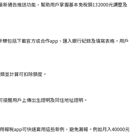
最新通告推送功能，幫助用戶掌握基本免稅額132000元調整及
扣除。步驟包括下載官方或合作app、匯入銀行紀錄及填寫表格。用戶
分類並計算可扣除額度。
p可提醒用戶上傳出生證明及同住地址證明。
報稅app可快速套用這些新例，避免漏報。例如月入40000元