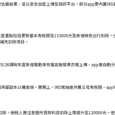
估算結果，並以安全加密上傳至政府平台。部分app更內置IRD
26課稅年度重點包括更新基本免稅額至132000元及新增綠色出行
動補充扣除項目。
5/26課稅年度新增電動車充電設施發票亦需上傳，app會自動
議保留副本以備查詢。實務上，IRD常抽查供養父母免稅額，ap
除。納稅人應注意居所貸款利息扣除上限提升至120000元。使用