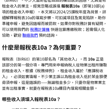
租金收入的業主，經常忽略或誤填
報稅表10a
（即第10部(a)
項的租金收入申報）。本文將以2024/25課稅年度為背景，詳
細解釋報稅表10a的填寫步驟、可扣減項目及常見陷阱，助你
準確申報，避免因錯報而被罰款。如果你對稅務計算有疑問，
可以使用我們的
稅務計算機
快速估算應繳稅款；若需個人化
協助，歡迎
聯絡我們
預約諮詢。
什麼是報稅表10a？為何重要？
報稅表（BIR60）的第10部名為「其他收入」，而
10a
正是
該部分的第一個分項，專門用來申報納稅人從物業出租所賺取
的租金收入。根據《稅務條例》，租金收入屬於「應課稅收
入」，必須如實填報。不少業主誤以為租金收入低於某金額便
毋須申報，這是錯誤的——無論租金多少，只要你是物業業主
並有出租事實，就要在報稅表10a欄目內填寫相關金額。
哪些收入須填入報稅表10a？