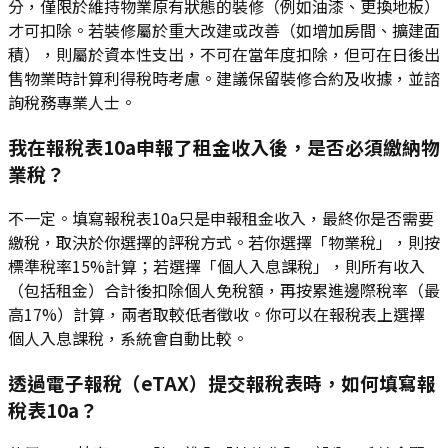
分，僅限於維持物業原有狀態的裝修（例如油漆、更換地板）
才可扣除。若裝修屬於重大改建或改善（如增加房間、擴建面
積），則屬於資本性支出，不可在當年度扣除，但可在日後出
售物業時計算利得稅時考慮。建議保留裝修合約及收據，並諮
詢稅務專業人士。
我在報稅表10a申報了租金收入後，是否必須繳納物
業稅？
不一定。填寫報稅表10a只是申報租金收入，最終你是否需要
繳稅，取決於你選擇的評稅方式。若你選擇「物業稅」，則按
標準稅率15%計算；若選擇「個人入息課稅」，則所有收入
（包括租金）合計後扣除個人免稅額，再按累進邊際稅率（最
高17%）計算，兩者取較低者徵收。你可以在報稅表上選擇
個人入息課稅，系統會自動比較。
透過電子報稅（eTAX）提交報稅表時，如何填寫報
稅表10a？