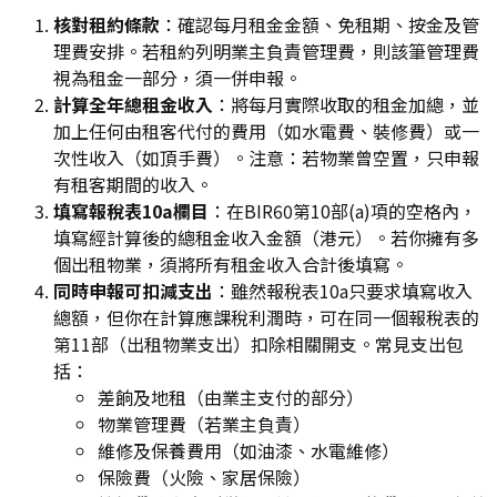
核對租約條款
：確認每月租金金額、免租期、按金及管
理費安排。若租約列明業主負責管理費，則該筆管理費
視為租金一部分，須一併申報。
計算全年總租金收入
：將每月實際收取的租金加總，並
加上任何由租客代付的費用（如水電費、裝修費）或一
次性收入（如頂手費）。注意：若物業曾空置，只申報
有租客期間的收入。
填寫報稅表10a欄目
：在BIR60第10部(a)項的空格內，
填寫經計算後的總租金收入金額（港元）。若你擁有多
個出租物業，須將所有租金收入合計後填寫。
同時申報可扣減支出
：雖然報稅表10a只要求填寫收入
總額，但你在計算應課稅利潤時，可在同一個報稅表的
第11部（出租物業支出）扣除相關開支。常見支出包
括：
差餉及地租（由業主支付的部分）
物業管理費（若業主負責）
維修及保養費用（如油漆、水電維修）
保險費（火險、家居保險）