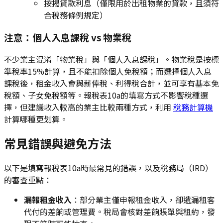
按揭貸款利息（僅限用於出租物業的貸款，且須符
合稅務條例規定）
注意：個人入息課稅 vs 物業稅
不少業主混淆「物業稅」與「個人入息課稅」。物業稅是按標
準稅率15%計算，且不能扣除個人免稅額；而選擇個人入息
課稅後，租金收入會與薪俸稅、利得稅合計，並可享有基本免
稅額、子女免稅額等。報稅表10a的填寫方式不影響稅種選
擇，但建議收入較高的業主比較兩種方式，利用
稅務計算機
計算哪種更划算。
常見錯誤與避免方法
以下是填寫報稅表10a時最常見的錯誤，以及稅務局（IRD）
的審查重點：
漏報租金收入
：部分業主僅申報租金收入，卻遺漏租客
代付的差餉或管理費。稅局會核對差餉賬單與租約，發