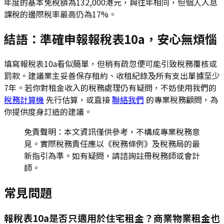
年度的基本免稅額為132,000港元，與往年相同，但個人入息
課稅的邊際稅率最高仍為17%。
結語：準確申報報稅表10a，安心無煩惱
填寫報稅表10a看似簡單，但稍有疏忽便可能引致稅務覆核或
罰款。建議業主妥善保存租約、收租紀錄及所有支出單據至少
7年。若你對租金收入的稅務處理仍有疑問，不妨使用我們的
稅務計算機
先行估算，或直接
聯絡我們
的專業稅務顧問，為
你提供度身訂造的建議。
免責聲明：本文資訊僅供參考，不構成專業稅務意
見。實際稅務責任應以《稅務條例》及稅務局的最
新指引為準。如有疑問，請諮詢註冊稅務師或會計
師。
常見問題
報稅表10a是否只適用於住宅租金？商業物業租金也