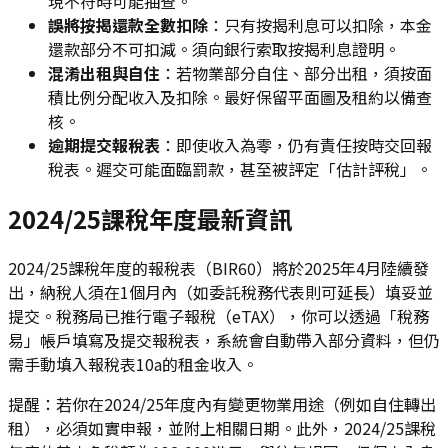
現不符時可能抽查。
誤將按揭還款全數扣除
：只有按揭利息可以扣除，本金
還款部分不可扣減。須向銀行索取按揭利息證明。
混淆出租與自住
：若物業部分自住、部分出租，須按面
積比例分配收入及扣除。最好保留平面圖及租約以備查
核。
逾期提交報稅表
：即使收入為零，仍有責任按時交回報
稅表。遲交可能面臨罰款，甚至被評定「估計評稅」。
2024/25課稅年度最新資訊
2024/25課稅年度的報稅表（BIR60）將於2025年4月陸續發
出，納稅人須在1個月內（如委託稅務代表則可延長）填妥並
提交。稅務局已推行電子報稅（eTAX），你可以透過「稅務
易」帳戶填寫及提交報稅表，系統會自動帶入部分資料，但仍
需手動填入報稅表10a的租金收入。
提醒：若你在2024/25年度內有變更物業用途（例如自住轉出
租），必須如實申報，並附上相關日期。此外，2024/25課稅