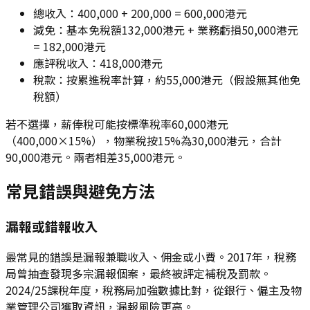
總收入：400,000 + 200,000 = 600,000港元
減免：基本免稅額132,000港元 + 業務虧損50,000港元
= 182,000港元
應評稅收入：418,000港元
稅款：按累進稅率計算，約55,000港元（假設無其他免
稅額）
若不選擇，薪俸稅可能按標準稅率60,000港元
（400,000×15%），物業稅按15%為30,000港元，合計
90,000港元。兩者相差35,000港元。
常見錯誤與避免方法
漏報或錯報收入
最常見的錯誤是漏報兼職收入、佣金或小費。2017年，稅務
局曾抽查發現多宗漏報個案，最終被評定補稅及罰款。
2024/25課稅年度，稅務局加強數據比對，從銀行、僱主及物
業管理公司獲取資訊，漏報風險更高。