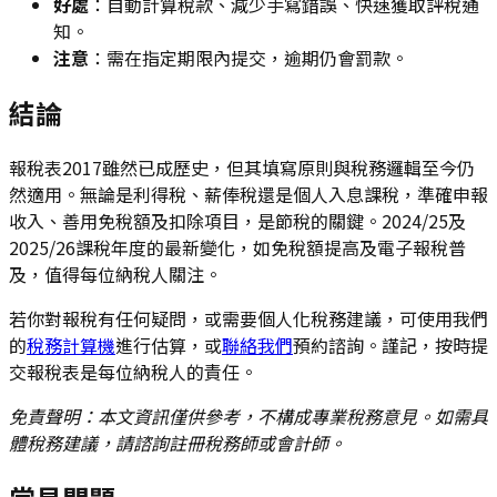
好處
：自動計算稅款、減少手寫錯誤、快速獲取評稅通
知。
注意
：需在指定期限內提交，逾期仍會罰款。
結論
報稅表2017雖然已成歷史，但其填寫原則與稅務邏輯至今仍
然適用。無論是利得稅、薪俸稅還是個人入息課稅，準確申報
收入、善用免稅額及扣除項目，是節稅的關鍵。2024/25及
2025/26課稅年度的最新變化，如免稅額提高及電子報稅普
及，值得每位納稅人關注。
若你對報稅有任何疑問，或需要個人化稅務建議，可使用我們
的
稅務計算機
進行估算，或
聯絡我們
預約諮詢。謹記，按時提
交報稅表是每位納稅人的責任。
免責聲明：本文資訊僅供參考，不構成專業稅務意見。如需具
體稅務建議，請諮詢註冊稅務師或會計師。