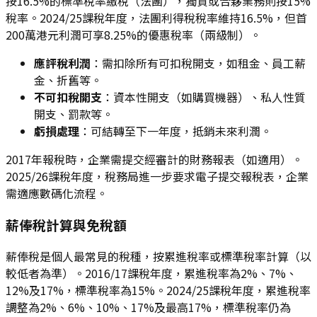
按16.5%的標準稅率繳稅（法團），獨資或合夥業務則按15%
稅率。2024/25課稅年度，法團利得稅稅率維持16.5%，但首
200萬港元利潤可享8.25%的優惠稅率（兩級制）。
應評稅利潤
：需扣除所有可扣稅開支，如租金、員工薪
金、折舊等。
不可扣稅開支
：資本性開支（如購買機器）、私人性質
開支、罰款等。
虧損處理
：可結轉至下一年度，抵銷未來利潤。
2017年報稅時，企業需提交經審計的財務報表（如適用）。
2025/26課稅年度，稅務局進一步要求電子提交報稅表，企業
需適應數碼化流程。
薪俸稅計算與免稅額
薪俸稅是個人最常見的稅種，按累進稅率或標準稅率計算（以
較低者為準）。2016/17課稅年度，累進稅率為2%、7%、
12%及17%，標準稅率為15%。2024/25課稅年度，累進稅率
調整為2%、6%、10%、17%及最高17%，標準稅率仍為