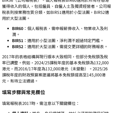
BIR56（公司報稅表）。個人報稅表BIR60適用於所有在香港
獲得收入的個人，包括僱員、自僱人士及獨資經營者。公司報
稅表則按業務性質分類，如BIR51適用於小型法團，BIR52適
用於大型法團。
BIR60
：個人報稅表，需申報薪俸收入、物業收入及利
潤。
BIR51
：適用於小型法團，淨利潤不超過特定門檻。
BIR52
：適用於大型法團，需提交更詳細的財務報表。
2017年的表格結構與現行版本大致相同，但部分免稅額及稅
率已調整。例如，2024/25課稅年度的基本免稅額為132,000
港元，而2016/17年度為132,000港元（未變動）。2025/26
課稅年度的財政預算案建議將基本免稅額提高至145,000港
元，有待立法通過。
填寫步驟與常見欄位
填寫報稅表2017時，需注意以下關鍵欄位：