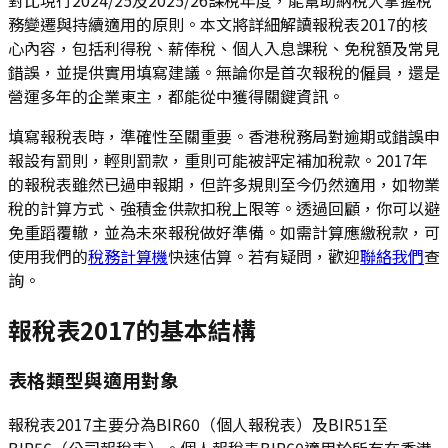
務變遷與持續適用的原則。本文將詳細解讀報稅表2017的核
心內容，包括利得稅、薪俸稅、個人入息課稅、免稅額及常見
錯誤，並提供實用填寫建議。無論你是首次報稅的僱員，還是
營運多年的企業東主，都能從中獲得關鍵資訊。
填寫報稅表時，準確性至關重要。香港稅務局對逾期或錯誤申
報設有罰則，輕則罰款，重則可能被評定補加稅款。2017年
的報稅表雖然已過申報期，但許多規則至今仍然適用，如物業
稅的計算方式、強積金供款扣稅上限等。透過回顧，你可以避
免重蹈覆轍，並為未來報稅做好準備。如需計算應繳稅款，可
使用我們的
稅務計算機
快速估算。若有疑問，歡迎
聯絡我們
查
詢。
報稅表2017的基本結構
表格類型與適用對象
報稅表2017主要分為BIR60（個人報稅表）及BIR51至