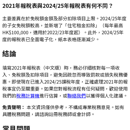
2021年報稅表與2024/25年報稅表有何不同？
主要差異在於免稅額金額及部分扣除項目上限。2024/25年度
的子女免稅額較高，並新增了「住宅租金扣除」（每年最高
HK$100,000，適用於2022/23年度起）。此外，2024/25年
度的報稅表已全面電子化，紙本表格逐漸減少。
結論
填寫2021年報稅表（中文版）時，務必仔細核對每一項收
入、免稅額及扣除項目，避免因疏忽而導致罰款或損失稅務優
惠。即使現在已進入2024/25課稅年度，正確處理2021年的報
稅事宜仍至關重要。如果您對報稅流程有任何疑問，歡迎使用
我們的
稅務計算機
進行估算，或
聯絡我們
以獲得個人化建議。
免責聲明：
本文資訊僅供參考，不構成專業稅務意見。如有
具體稅務問題，請諮詢註冊稅務師或會計師。
常見問題