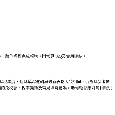
稅率，助你輕鬆完成報稅。附常見FAQ及實用連結。
去課稅年度，但其填寫邏輯與最新表格大致相同，仍極具參考價
括新增的免稅額、稅率變動及常見填寫錯誤，助你輕鬆應對每個報稅