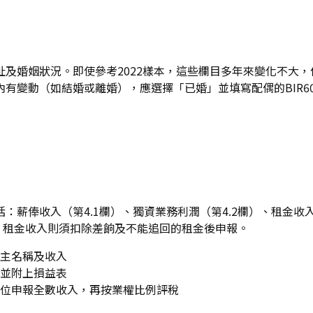
婚姻狀況。即使參考2022樣本，這些欄目多年來變化不大，但
有變動（如結婚或離婚），應選擇「已婚」並填寫配偶的BIR6
括：薪俸收入（第4.1欄）、獨資業務利潤（第4.2欄）、租金收入
等。租金收入則須扣除差餉及不能追回的租金後申報。
主名稱及收入
並附上損益表
位申報全數收入，再按業權比例評稅