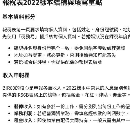
報稅表2022樣本結構與填寫重點
基本資料部分
報稅表第一頁要求填寫個人資料，包括姓名、身份證號碼、地址及
先使用「稅務易」帳戶核對個人資料。若婚姻狀況在課稅年度內
確認姓名與身份證完全一致，避免因錯字導致處理延誤
地址如有變更，務必更新，否則後續通知可能寄失
若選擇合併評稅，需提供配偶的報稅表編號
收入申報欄
BIR60的核心是申報各類收入。2022樣本中常見的入息類別包
提供的IR56B表格上的總額，包括薪金、花紅、津貼、佣金
薪俸收入
：如有多於一份工作，需分別列出每份工作的僱
業務利潤
：若經營獨資業務，需填寫經核數的利潤數字，
租金收入
：即使物業由配偶共同持有，一般只需由其中一