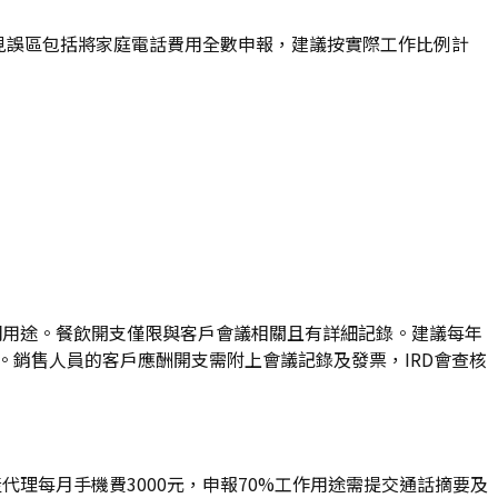
常見誤區包括將家庭電話費用全數申報，建議按實際工作比例計
需證明用途。餐飲開支僅限與客戶會議相關且有詳細記錄。建議每年
。銷售人員的客戶應酬開支需附上會議記錄及發票，IRD會查核
理每月手機費3000元，申報70%工作用途需提交通話摘要及