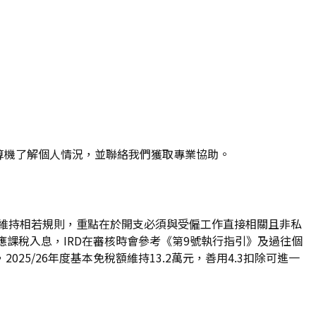
計算機了解個人情況，並聯絡我們獲取專業協助。
D繼續維持相若規則，重點在於開支必須與受僱工作直接相關且非私
課稅入息，IRD在審核時會參考《第9號執行指引》及過往個
/26年度基本免稅額維持13.2萬元，善用4.3扣除可進一