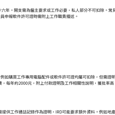
據至少六年。開支需為僱主要求或工作必要，私人部分不可扣除。
從業員申報軟件許可證時需附上工作職責描述。
開支範圍。例如購買工作專用電腦配件或軟件許可證均屬可扣除，但
，每年約2000元，附上付款證明及工作相關性說明，獲批率高
提供工作通話記錄作為證明，IRD可能要求額外資料。例如地產代