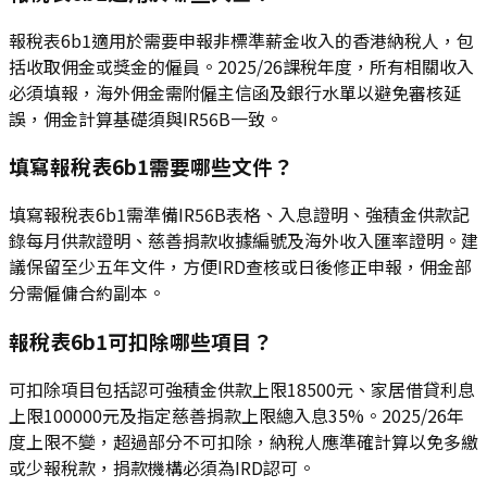
報稅表6b1適用於需要申報非標準薪金收入的香港納稅人，包
括收取佣金或獎金的僱員。2025/26課稅年度，所有相關收入
必須填報，海外佣金需附僱主信函及銀行水單以避免審核延
誤，佣金計算基礎須與IR56B一致。
填寫報稅表6b1需要哪些文件？
填寫報稅表6b1需準備IR56B表格、入息證明、強積金供款記
錄每月供款證明、慈善捐款收據編號及海外收入匯率證明。建
議保留至少五年文件，方便IRD查核或日後修正申報，佣金部
分需僱傭合約副本。
報稅表6b1可扣除哪些項目？
可扣除項目包括認可強積金供款上限18500元、家居借貸利息
上限100000元及指定慈善捐款上限總入息35%。2025/26年
度上限不變，超過部分不可扣除，納稅人應準確計算以免多繳
或少報稅款，捐款機構必須為IRD認可。