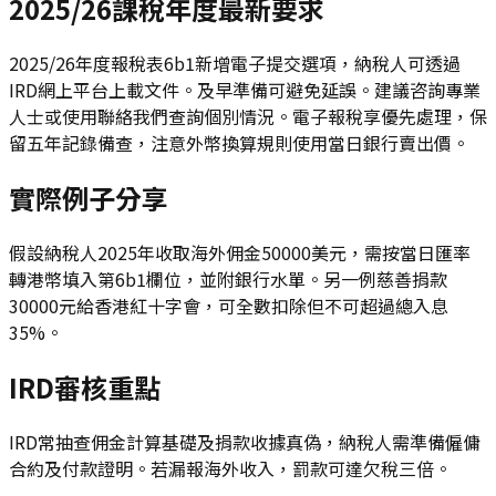
2025/26課稅年度最新要求
2025/26年度報稅表6b1新增電子提交選項，納稅人可透過
IRD網上平台上載文件。及早準備可避免延誤。建議咨詢專業
人士或使用聯絡我們查詢個別情況。電子報稅享優先處理，保
留五年記錄備查，注意外幣換算規則使用當日銀行賣出價。
實際例子分享
假設納稅人2025年收取海外佣金50000美元，需按當日匯率
轉港幣填入第6b1欄位，並附銀行水單。另一例慈善捐款
30000元給香港紅十字會，可全數扣除但不可超過總入息
35%。
IRD審核重點
IRD常抽查佣金計算基礎及捐款收據真偽，納稅人需準備僱傭
合約及付款證明。若漏報海外收入，罰款可達欠稅三倍。