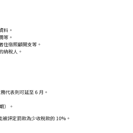
資料。
潤等。
者住宿照顧開支等。
的納稅人。
稅務代表則可延至 6 月。
二期）。
並可能被評定罰款為少收稅款的 10%。