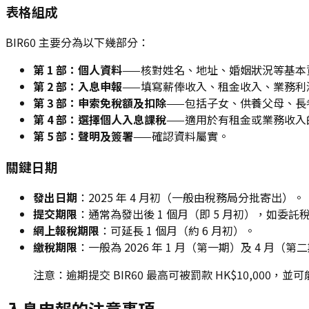
表格組成
BIR60 主要分為以下幾部分：
第 1 部：個人資料
——核對姓名、地址、婚姻狀況等基本
第 2 部：入息申報
——填寫薪俸收入、租金收入、業務利
第 3 部：申索免稅額及扣除
——包括子女、供養父母、長
第 4 部：選擇個人入息課稅
——適用於有租金或業務收入
第 5 部：聲明及簽署
——確認資料屬實。
關鍵日期
發出日期
：2025 年 4 月初（一般由稅務局分批寄出）。
提交期限
：通常為發出後 1 個月（即 5 月初），如委託
網上報稅期限
：可延長 1 個月（約 6 月初）。
繳稅期限
：一般為 2026 年 1 月（第一期）及 4 月（第
注意：逾期提交 BIR60 最高可被罰款 HK$10,000，
入息申報的注意事項