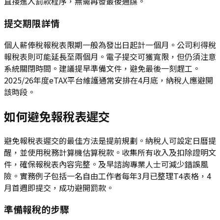
直接進入罰款程序，無需再發最後通牒。
提交期限詳情
個人薪俸稅報稅表限期一般為發出日起計一個月。公司利得稅
報稅表則可能延長至兩個月。電子提交可獲寬限，但仍須注意
系統關閉時間。建議提早準備文件，避免最後一刻趕工。
2025/26年度eTAX平台維護通常安排在4月底，納稅人應避開
該時段。
如何避免報稅表遲交
避免報稅表遲交的最佳方法是提前規劃。納稅人可設定日曆提
醒，並使用稅務計算機估算稅款。收集所有收入及扣除證明文
件，確保報稅表內容完整。及早諮詢專業人士可減少錯誤風
險。實務例子包括一名自由工作者每年3月已整理T4表格，4
月首週即提交，成功避開罰款。
準備報稅的步驟