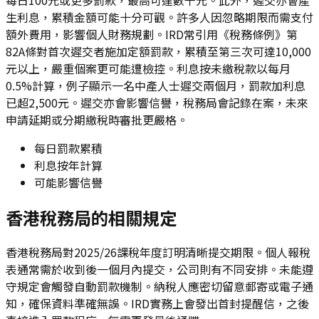
生利息，累積金額可能十分可觀。許多人因忽略期限而需支付
額外費用，影響個人財務規劃。IRD常引用《稅務條例》第
82A條對首次遲交者施加定額罰款，累積至第三次可達10,000
元以上，嚴重個案更可能遭檢控。利息按未繳稅款以每月
0.5%計算，例子顯示一名中產人士遲交兩個月，罰款加利息
已超2,500元。遲交亦會影響信譽，稅務局會記錄在案，未來
申請延期或分期繳稅時審批更嚴格。
每日罰款累積
利息按年計算
可能影響信譽
香港稅務局的相關規定
香港稅務局對2025/26課稅年度訂明清晰提交期限。個人報稅
表通常需於收到後一個月內提交，公司則有不同安排。未能遵
守規定會觸發自動罰款機制。納稅人應密切留意郵寄或電子通
知，確保資料準確無誤。IRD實務上會發出首封提醒信，之後