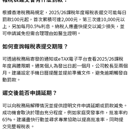
根據香港稅務局規定，2025/26課稅年度報稅表遲交可能每日
罰款100元起，首次累積可達2,000元，第三次達10,000元以
上，另加每月0.5%利息。納稅人應盡快提交以減少損失，並
可申請減免但需合理理由如醫生證明。
如何查詢報稅表提交期限？
可透過稅務局寄發的通知或eTAX電子平台查看2025/26課稅
年度具體限期。通常個人為發出日起一個月，公司較長至兩個
月。建議設定手機日曆提醒並提前準備文件，避免逾期觸發自
動罰款。
遲交後能否申請延期？
可以向稅務局解釋情況並提供證明文件申請延期或罰款減免。
成功機會取決於理由充分程度，例如家庭突發事件，批准率約
65%。建議盡快行動並尋求專業協助以提高批准率，同時提
交完整報稅表。