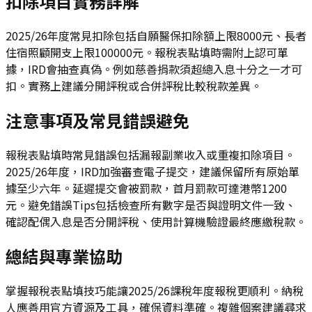
扣除項目實務詳解
2025/26年度常見扣除包括自願醫保扣除額上限8000元、長者
住宿照顧開支上限100000元。報稅表點填時需附上認可單
據，IRD會抽查真偽。例如慈善捐款須超總入息十分之一才可
扣。實務上建議分開評稅或合併評稅比較稅款差異。
注意事項及常見錯誤避免
報稅表點填時常見錯誤包括漏報副業收入或重複扣除項目。
2025/26年度，IRD加強審查電子提交，建議保留所有原始單
據至少六年。延遲提交會被罰款，首月罰款可達港幣1200
元。避免錯誤Tips包括檢查所有數字是否與證明文件一致、
確認配偶入息是否分開評稅、使用計算機驗證最終應繳稅款。
總結與專業協助
掌握報稅表點填技巧能讓2025/26課稅年度報稅更順利。納稅
人應善用官方資源及工具，確保資料準確。複雜個案建議尋求