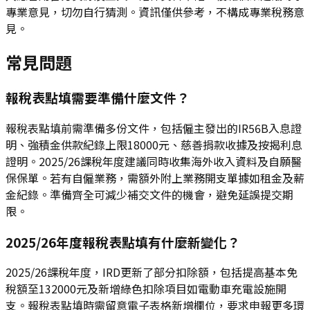
專業意見，切勿自行猜測。資訊僅供參考，不構成專業稅務意
見。
常見問題
報稅表點填需要準備什麼文件？
報稅表點填前需準備多份文件，包括僱主發出的IR56B入息證
明、強積金供款紀錄上限18000元、慈善捐款收據及按揭利息
證明。2025/26課稅年度建議同時收集海外收入資料及自願醫
保保單。若有自僱業務，需額外附上業務開支單據如租金及薪
金紀錄。準備齊全可減少補交文件的機會，避免延誤提交期
限。
2025/26年度報稅表點填有什麼新變化？
2025/26課稅年度，IRD更新了部分扣除額，包括提高基本免
稅額至132000元及新增綠色扣除項目如電動車充電設施開
支。報稅表點填時需留意電子表格新增欄位，要求申報更多環