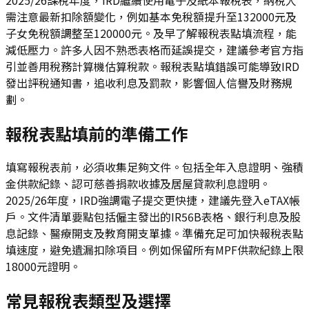
需注意最新扣除額變化，例如基本免稅額提升至132000元及
子女免稅額調整至120000元。及早了解報稅表點填流程，能
減低壓力。許多人因不熟悉表格而延誤提交，建議參考官方指
引並善用稅務計算機估算稅款。報稅表點填錯誤可能導致IRD
發出評稅通知書，追收利息及罰款，影響個人信譽及財務規
劃。
報稅表點填前的準備工作
填寫報稅表前，必須收集足夠文件。包括全年入息證明、強積
金供款紀錄、認可慈善捐款收據及居屋貸款利息證明。
2025/26年度，IRD強調電子提交更快捷，建議先登入eTAX帳
戶。文件清單要點包括僱主發出的IR56B表格、銀行利息及股
息記錄、醫療開支及教育開支單據。準備充足可加快報稅表點
填速度，避免遺漏扣除項目。例如保留所有MPF供款紀錄上限
18000元證明。
常見報稅表類型及選擇