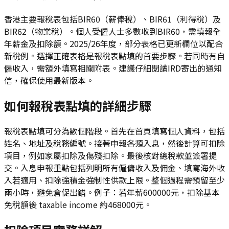
香港主要報稅表包括BIR60（薪俸稅）、BIR61（利得稅）及
BIR62（物業稅）。個人受僱人士多數收到BIR60，需填報全
年薪金及扣除額。2025/26年度，部分表格已更新欄位以配合
新稅例。選擇正確表格是報稅表點填的首要步驟。若同時有自
僱收入，需額外填寫相關附表。建議仔細閱讀IRD寄出的通知
信，確保使用最新版本。
如何報稅表點填的詳細步驟
報稅表點填可分為數個階段。首先在首頁填寫個人資料，包括
姓名、地址及稅務編號。接著申報各類入息，然後計算可扣除
項目，例如家屬扣除及傷殘扣除。最後核對總稅款並簽署提
交。入息申報重點包括列明所有僱傭收入及佣金、填寫海外收
入若適用、扣除強積金強制性供款上限。整個過程需預留至少
兩小時，避免倉促出錯。例子：若年薪600000元，扣除基本
免稅額後 taxable income 約468000元。