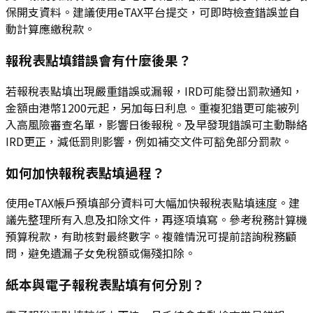
保開支資料。建議使用eTAX平台提交，可即時檢查錯誤並自
動計算應繳稅款。
報稅表點填錯誤會有什麼後果？
若報稅表點填出現嚴重錯誤或漏報，IRD可能發出罰款通知，
金額由港幣1200元起，另加每日利息。重複犯錯更可能被列
入高風險審查名單，影響日後報稅。及早發現錯誤可主動聯絡
IRD更正，減低罰則影響，例如補交文件可豁免部分罰款。
如何加快報稅表點填過程？
使用eTAX帳戶預填部分資料可大幅加快報稅表點填速度。建
議先整理所有入息及扣除文件，再逐項填寫。參考稅務計算機
預算稅款，有助核對最終數字。複雜情況可提前諮詢稅務顧
問，避免遺漏子女免稅額或傷殘扣除。
紙本與電子報稅表點填有何分別？