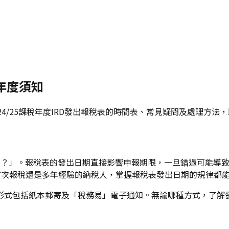
稅年度須知
4/25課稅年度IRD發出報稅表的時間表、常見疑問及處理方法
？」。報稅表的發出日期直接影響申報期限，一旦錯過可能導致罰
首次報稅還是多年經驗的納稅人，掌握報稅表發出日期的規律都
形式包括紙本郵寄及「稅務易」電子通知。無論哪種方式，了解
。