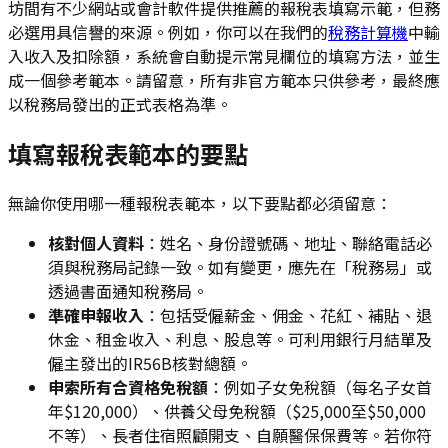
坊間有不少網站或會計軟件提供推薦的報稅表填寫示範，但務
必選用具信譽的來源。例如，你可以在我們的
稅務計算機
中輸
入收入及扣除額，系統會自動提示常見欄位的填寫方法，並生
成一個參考範本。請留意，所有非官方範本只供參考，最終應
以稅務局發出的正式表格為準。
填寫報稅表範本的要點
無論你使用哪一種報稅表範本，以下要點都必須留意：
核對個人資料
：姓名、身份證號碼、地址、聯絡電話必
須與稅務局記錄一致。如有變更，應先在「稅務易」或
透過書面通知稅務局。
準確申報收入
：包括受僱薪金、佣金、花紅、補貼、退
休金、租金收入、利息、股息等。可利用銀行月結單及
僱主發出的IR56B核對總額。
申索所有合資格免稅額
：例如子女免稅額（每名子女首
年$120,000）、供養父母免稅額（$25,000至$50,000
不等）、長者住宿照顧開支、自願醫保保費等。若你符