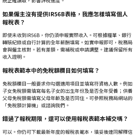
統正確讀取，影響評稅進度。
如果僱主沒有提供IR56B表格，我應怎樣填寫個人
報稅表？
即使未收到IR56B，你仍須申報實際收入。可根據糧單、銀行
轉賬紀錄或自行計算的全年薪酬填寫。如實申報即可，稅務局
會與僱主核對。若有差額，需補稅或申請調整。建議保留所有
收入證明。
報稅表範本中的免稅額欄目如何填寫？
免稅額欄目一般要求你勾選適用項目並填寫符資格人數。例如
子女免稅額需填寫每名子女的出生年份及是否全年受養；供養
父母免稅額需填寫父母年齡及是否同住。可參照稅務局網站的
「免稅額計算機」或諮詢我們。
錯過了報稅期限，還可以使用報稅表範本補交嗎？
可以。你仍可下載最新年度的報稅表範本，填妥後連同解釋信