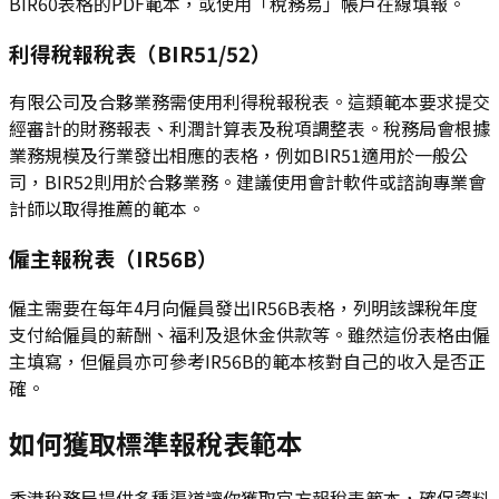
BIR60表格的PDF範本，或使用「稅務易」帳戶在線填報。
利得稅報稅表（BIR51/52）
有限公司及合夥業務需使用利得稅報稅表。這類範本要求提交
經審計的財務報表、利潤計算表及稅項調整表。稅務局會根據
業務規模及行業發出相應的表格，例如BIR51適用於一般公
司，BIR52則用於合夥業務。建議使用會計軟件或諮詢專業會
計師以取得推薦的範本。
僱主報稅表（IR56B）
僱主需要在每年4月向僱員發出IR56B表格，列明該課稅年度
支付給僱員的薪酬、福利及退休金供款等。雖然這份表格由僱
主填寫，但僱員亦可參考IR56B的範本核對自己的收入是否正
確。
如何獲取標準報稅表範本
香港稅務局提供多種渠道讓你獲取官方報稅表範本，確保資料