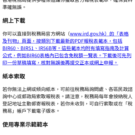
準確無誤。
網上下載
你可以直接到稅務局官方網站（
www.ird.gov.hk）的「表格
及刊物」頁面，按類別下載最新的PDF報稅表範本，包括
BIR60、BIR51、IR56B等。這些範本均附有填寫指南及計算
公式，例如BIR60表格內已包含免稅額一覽表。下載後可先列
印一份草稿填寫，核對無誤後再提交正本或網上申報。
紙本索取
若你無法上網或傾向紙本，可前往稅務局詢問處、各區民政諮
詢中心或郵政局索取報稅表。請注意，稅務局每年會按納稅人
登記地址主動郵寄報稅表，若你未收到，可自行索取或在「稅
務易」帳戶下載電子版本。
使用專業示範範本