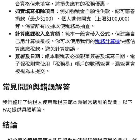
合資格但未填寫，將損失應有的稅務優惠。
如實填寫扣除項目
：例如強積金自願性供款、認可慈善
捐款（最少$100）、個人進修開支（上限$100,000）
等。保留所有收據以便稅務局抽查。
計算應課稅入息實額
：範本一般會帶入公式，但建議自
己用計算機覆核。你可以使用我們的
稅務計算機
快速估
算應繳稅款，避免計算錯誤。
簽署及日期
：紙本報稅表必須親筆簽署及填寫日期，電
子報稅則需使用「稅務易」帳戶的數碼簽署。漏簽署會
被視為未提交。
常見問題與錯誤解答
我們整理了納稅人使用報稅表範本時最常遇到的疑問，以下
FAQ提供具體解答。
結論