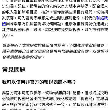
一份合適的
報稅表範本
能夠幫助你清晰理解稅務局的要求，減
少錯漏。記住，報稅表的填寫應以官方版本為基礎，配合個人
的收入及扣除項目逐一核對。若你對某些欄目有疑問，切勿胡
亂填寫，可先諮詢專業意見或查閱稅務局指引。我們的
聯絡我
們
團隊樂意為你解答簡單稅務問題，但涉及複雜情況仍建議委
託持牌稅務代表。最後，謹記按時提交報稅表，以免被罰款或
估稅。
免責聲明：本文提供的資訊僅供參考，不構成專業稅務意見。
讀者應根據自身情況諮詢合資格稅務顧問或會計師，以確保符
合香港稅務條例的規定。
常見問題
我可以使用非官方的報稅表範本嗎？
非官方範本可用作參考，幫助你理解欄目結構，但最終提交時
必須使用稅務局發出的正式報稅表格或透過「稅務易」在線填
報。非官方範本若與官方格式不一致，可能導致資料無法被系