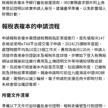
稅報稅表複本予銀行審批營運貸款，IRD實務要求額外附上商
業登記證明以核實申請人身份。建議盡早準備，以免影響個人
財務計劃。
報稅表複本的申請流程
申請報稅表複本需透過稅務局指定渠道進行。首先填寫IR147
表格或使用eTAX平台提交電子申請。2024/25課稅年度起，
處理時間平均為10至15個工作天，費用為每份120元。申請人
須提供香港身份證副本及報稅年度詳情。步驟如下登入稅務局
網站或親身前往繳付費用及上傳證明文件等待通知領取或郵
寄。完成後可檢查複本內容是否完整，包括課稅年度、已繳稅
款及評稅結果等細節。親身申請時可前往九龍灣或中環IRD辦
事處，需預約以減少輪候。電子申請則支援信用卡即時付款，
系統會發出確認電郵。
所需文件清單
準備以下文件可加快審批身份證明、報稅表編號及付款證明。