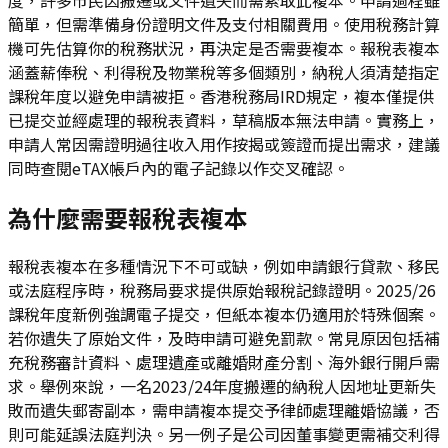
簡單，但需準備身份證明文件及支付相關費用。使用稅務計算
機可先估算你的稅務狀況，再決定是否需要複本。報稅表複本
涵蓋薪俸稅、利得稅及物業稅等多個類別，納稅人須清楚指定
課稅年度以避免申請被拒。香港稅務局IRD規定，複本僅提供
已提交並經處理的報稅表資料，草稿版本無法申請。實務上，
申請人常因需證明過往收入用作按揭或簽證而提出需求，建議
同時查閱eTAX帳戶內的電子記錄以作交叉確認。
為什麼需要報稅表複本
報稅表複本在多種情況下不可或缺，例如申請銀行貸款、移民
或法庭程序時，稅務局要求提供原始報稅記錄證明。2025/26
課稅年度新例強調電子提交，但紙本複本仍適用於特殊個案。
若你遺失了原始文件，及時申請可避免罰款。常見原因包括補
充稅務審計資料、處理遺產或離婚財產分割、海外銀行開戶需
求。舉例來說，一名2023/24年度搬遷的納稅人因地址更新失
敗而遺失郵寄副本，需申請複本提交予律師處理離婚協議，否
則可能延誤法庭判決。另一例子是公司因董事變更需補交利得